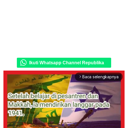
Ikuti Whatsapp Channel Republika
Baca selengkapnya
arrow_forward_ios