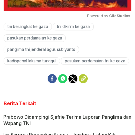
Powered by 
GliaStudios
tni berangkat ke gaza
tni dikirim ke gaza
Mute
pasukan perdamaian ke gaza
panglima tni jenderal agus subiyanto
kadispenal laksma tunggul
pasukan perdamaian tni ke gaza
Berita Terkait
Prabowo Didampingi Sjafrie Terima Laporan Panglima dan
Wapang TNI
Isu Surpres Pergantian Kapolri, Jenderal Listyo: Kita