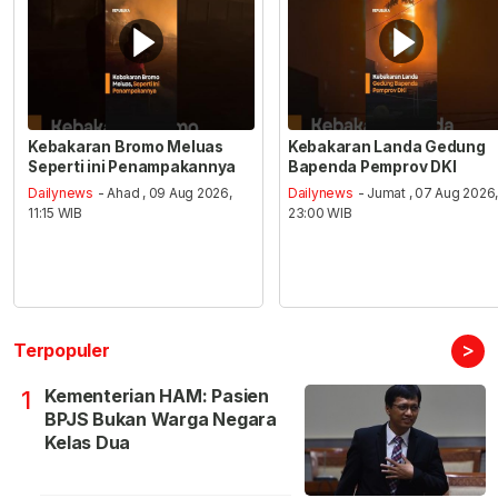
Kebakaran Bromo Meluas
Kebakaran Landa Gedung
Seperti ini Penampakannya
Bapenda Pemprov DKI
Dailynews
- Ahad , 09 Aug 2026,
Dailynews
- Jumat , 07 Aug 2026
11:15 WIB
23:00 WIB
>
Terpopuler
Kementerian HAM: Pasien
1
BPJS Bukan Warga Negara
Kelas Dua