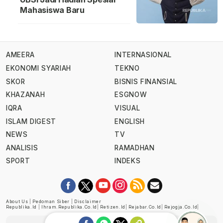
Mahasiswa Baru
AMEERA
INTERNASIONAL
EKONOMI SYARIAH
TEKNO
SKOR
BISNIS FINANSIAL
KHAZANAH
ESGNOW
IQRA
VISUAL
ISLAM DIGEST
ENGLISH
NEWS
TV
ANALISIS
RAMADHAN
SPORT
INDEKS
About Us
|
Pedoman Siber
|
Disclaimer
Republika.id
|
Ihram.republika.co.id
|
Retizen.id
|
Rejabar.co.id
|
Rejogja.co.id
|