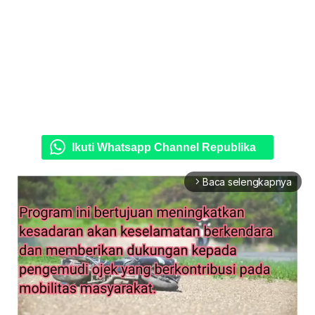
Ikuti Whatsapp Channel Republika
Baca selengkapnya
arrow_forward_ios