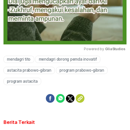
Powered by 
GliaStudios
mendagri tito
mendagri dorong pemda inovatif
Mute
astacita prabowo-gibran
program prabowo-gibran
program astacita
Berita Terkait