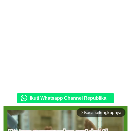
Ikuti Whatsapp Channel Republika
Baca selengkapnya
arrow_forward_ios