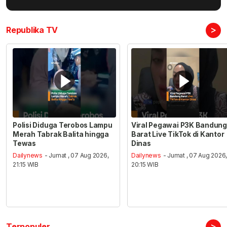
>
Republika TV
Polisi Diduga Terobos Lampu
Viral Pegawai P3K Bandung
Merah Tabrak Balita hingga
Barat Live TikTok di Kantor
Tewas
Dinas
Dailynews
- Jumat , 07 Aug 2026,
Dailynews
- Jumat , 07 Aug 2026
21:15 WIB
20:15 WIB
>
Terpopuler