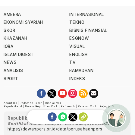
AMEERA
INTERNASIONAL
EKONOMI SYARIAH
TEKNO
SKOR
BISNIS FINANSIAL
KHAZANAH
ESGNOW
IQRA
VISUAL
ISLAM DIGEST
ENGLISH
NEWS
TV
ANALISIS
RAMADHAN
SPORT
INDEKS
About Us
|
Pedoman Siber
|
Disclaimer
Republika.id
|
Ihram.republika.co.id
|
Retizen.id
|
Rejabar.co.id
|
Rejogja.co.id
|
Republika telah diverifikasi oleh Dewan Pers
Sertifikat Nomor 1058/DP-Verifikasi/K/XII/2022
https://dewanpers.or.id/data/perusahaanpers
Ask me!