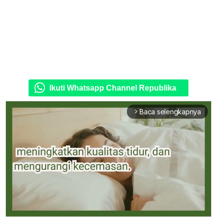
Ikuti Whatsapp Channel Republika
Baca selengkapnya
arrow_forward_ios