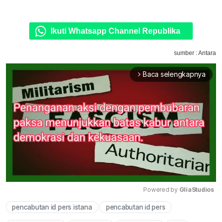
Ikuti Whatsapp Channel Republika
sumber : Antara
Baca selengkapnya
arrow_forward_ios
Powered by 
GliaStudios
pencabutan id pers istana
pencabutan id pers
Mute