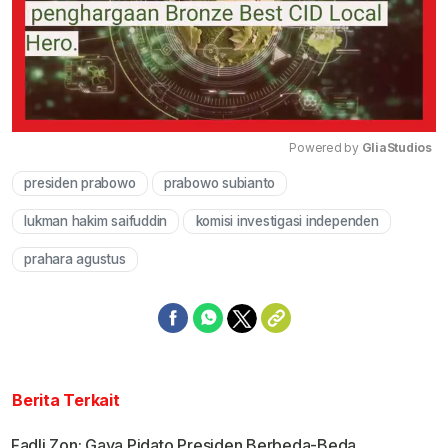
Powered by 
GliaStudios
presiden prabowo
prabowo subianto
Mute
lukman hakim saifuddin
komisi investigasi independen
prahara agustus
Berita Terkait
Fadli Zon: Gaya Pidato Presiden Berbeda-Beda