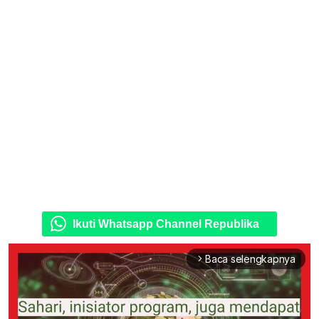
Ikuti Whatsapp Channel Republika
Baca selengkapnya
arrow_forward_ios