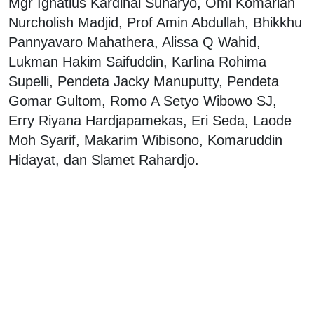
Mgr Ignatius Kardinal Suharyo, Omi Komariah
Nurcholish Madjid, Prof Amin Abdullah, Bhikkhu
Pannyavaro Mahathera, Alissa Q Wahid,
Lukman Hakim Saifuddin, Karlina Rohima
Supelli, Pendeta Jacky Manuputty, Pendeta
Gomar Gultom, Romo A Setyo Wibowo SJ,
Erry Riyana Hardjapamekas, Eri Seda, Laode
Moh Syarif, Makarim Wibisono, Komaruddin
Hidayat, dan Slamet Rahardjo.