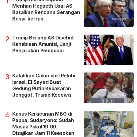
1
Menhan Hegseth Usai AS
Batalkan Rencana Serangan
Besar ke Iran
Trump Berang AS Disebut
2
Kehabisan Amunisi, Janji
Penjarakan Pembocor
Kalahkan Calon dari Pelobi
3
Israel, El Sayed Buat
Gedung Putih Kebakaran
Jenggot, Trump Kecewa
Kasus Keracunan MBG di
4
Papua, Sudaryono: Sudah
Masak Pukul 19.00,
Disajikan Jam 11 Keesokan