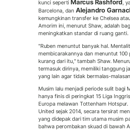
Marcus Rashford
kunci seperti
, y
Alejandro Garna
Barcelona, dan
kemungkinan transfer ke Chelsea atau
Amorim ini, menurut Shaw, adalah bag
meningkatkan standar di ruang ganti.
"Ruben menuntut banyak hal. Mentalita
membicarakannya dan menuntut 100 pe
kurang dari itu," tambah Shaw. Menuru
termasuk dirinya, memiliki tanggung
yang lain agar tidak bermalas-malasan
Musim lalu menjadi periode sulit bagi
hanya finis di peringkat 15 Liga Inggris
Europa melawan Tottenham Hotspur. 
United sejak 2014, secara tersirat me
yang didepak dari tim utama musim p
bahwa perombakan skuad di bawah A