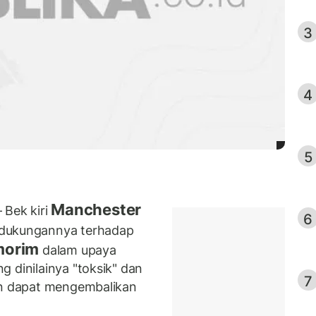
3
4
5
Manchester
 Bek kiri
6
 dukungannya terhadap
morim
dalam upaya
 dinilainya "toksik" dan
7
kan dapat mengembalikan