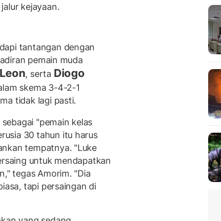
jalur kejayaan.
adapi tantangan dengan
Kehadiran pemain muda
 Leon
Diogo
, serta
dalam skema 3-4-2-1
a tidak lagi pasti.
sebagai "pemain kelas
usia 30 tahun itu harus
ankan tempatnya. "Luke
bersaing untuk mendapatkan
n," tegas Amorim. "Dia
iasa, tapi persaingan di
kan yang sedang