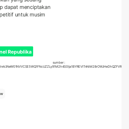
ap dapat menciptakan
petitif untuk musim
nel Republika
sumber :
0w0Q1lreVJNeW01NVVCSE5WQ1FNcUZZLy91M2h4S0lja1BYREVITnNiM28rOWJHeDhQZFVRU
aw