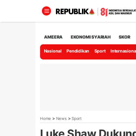
AMEERA
EKONOMI SYARIAH
SKOR
Nasional
Pendidikan
Sport
Internasiona
>
>
Home
News
Sport
Luke Shaw Dukung