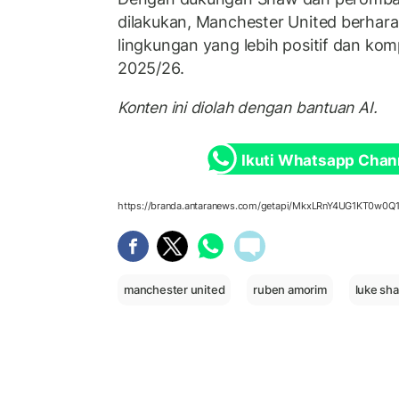
dilakukan, Manchester United berhar
lingkungan yang lebih positif dan kom
2025/26.
Konten ini diolah dengan bantuan AI.
Ikuti Whatsapp Chan
https://branda.antaranews.com/getapi/MkxLRnY4UG1KT
manchester united
ruben amorim
luke sh