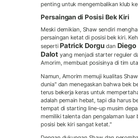
penting untuk mengembalikan klub ke 
Persaingan di Posisi Bek Kiri
Meski demikian, Shaw sendiri mengh
persaingan ketat di posisi bek kiri. 
Patrick Dorgu
Diego
seperti
dan
Dalot
yang menjadi starter reguler 
Amorim, membuat posisinya di tim utam
Namun, Amorim memuji kualitas Shaw 
dunia" dan menegaskan bahwa bek ber
terus bekerja keras untuk mempertah
adalah pemain hebat, tapi dia harus 
tempat di starting line-up musim depa
memiliki talenta dan pengalaman luar b
posisi bek kiri sangat ketat."
Dengan dukungan Shaw dan peromba