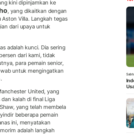
ang kini dipinjamkan ke
cho
, yang dikaitkan dengan
 Aston Villa. Langkah tegas
ian dari upaya untuk
s adalah kunci. Dia sering
rsen dari kami, tidak
tnya, para pemain senior,
 jawab untuk mengingatkan
Sabt
.
Ind
Usa
 Manchester United, yang
 dan kalah di final Liga
Shaw, yang telah membela
nyindir beberapa pemain
anas ini, menyatakan
morim adalah langkah