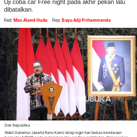
Uji coba car Free night pada akhir pekan lalu
dibatalkan.
Red:
Mas Alamil Huda
Rep:
Bayu Adji Prihammanda
Dok Republika
Wakil Gubernur Jakarta Rano Karno tetap ingin hari bebas kendaraan