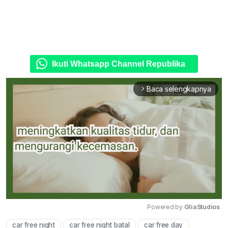
Ikuti Whatsapp Channel Republika
Baca selengkapnya
arrow_forward_ios
Powered by 
GliaStudios
car free night
car free night batal
car free day