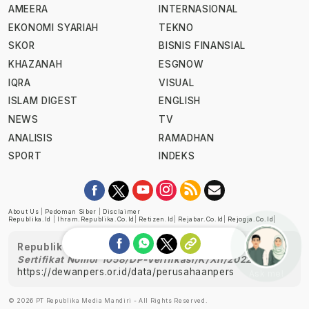
AMEERA
INTERNASIONAL
EKONOMI SYARIAH
TEKNO
SKOR
BISNIS FINANSIAL
KHAZANAH
ESGNOW
IQRA
VISUAL
ISLAM DIGEST
ENGLISH
NEWS
TV
ANALISIS
RAMADHAN
SPORT
INDEKS
About Us
|
Pedoman Siber
|
Disclaimer
Republika.id
|
Ihram.republika.co.id
|
Retizen.id
|
Rejabar.co.id
|
Rejogja.co.id
|
Republika telah diverifikasi oleh Dewan Pers
Sertifikat Nomor 1058/DP-Verifikasi/K/XII/2022
https://dewanpers.or.id/data/perusahaanpers
Ask me!
© 2026 PT Republika Media Mandiri - All Rights Reserved.