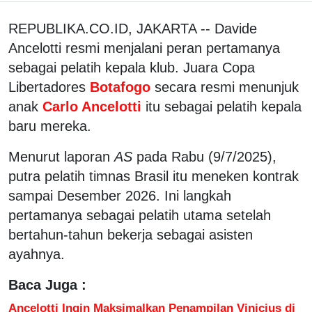
REPUBLIKA.CO.ID, JAKARTA -- Davide
Ancelotti resmi menjalani peran pertamanya
sebagai pelatih kepala klub. Juara Copa
Libertadores
Botafogo
secara resmi menunjuk
anak
Carlo Ancelotti
itu sebagai pelatih kepala
baru mereka.
Menurut laporan
AS
pada Rabu (9/7/2025),
putra pelatih timnas Brasil itu meneken kontrak
sampai Desember 2026. Ini langkah
pertamanya sebagai pelatih utama setelah
bertahun-tahun bekerja sebagai asisten
ayahnya.
Baca Juga :
Ancelotti Ingin Maksimalkan Penampilan Vinicius di