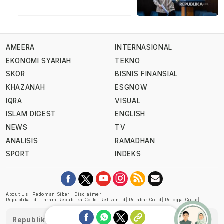
AMEERA
INTERNASIONAL
EKONOMI SYARIAH
TEKNO
SKOR
BISNIS FINANSIAL
KHAZANAH
ESGNOW
IQRA
VISUAL
ISLAM DIGEST
ENGLISH
NEWS
TV
ANALISIS
RAMADHAN
SPORT
INDEKS
About Us
|
Pedoman Siber
|
Disclaimer
Republika.id
|
Ihram.republika.co.id
|
Retizen.id
|
Rejabar.co.id
|
Rejogja.co.id
|
Republika telah diverifikasi oleh Dewan Pers