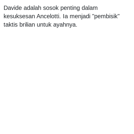
Davide adalah sosok penting dalam
kesuksesan Ancelotti. Ia menjadi "pembisik"
taktis brilian untuk ayahnya.