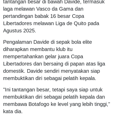
tantangan besar di bawah Davide, termasuk
laga melawan Vasco da Gama dan
pertandingan babak 16 besar Copa
Libertadores melawan Liga de Quito pada
Agustus 2025.
Pengalaman Davide di sepak bola elite
diharapkan membantu klub itu
mempertahankan gelar juara Copa
Libertadores dan bersaing di papan atas liga
domestik. Davide sendiri menyatakan siap
membuktikan diri sebagai pelatih kepala.
"Ini tantangan besar, tetapi saya siap untuk
membuktikan diri sebagai pelatih kepala dan
membawa Botafogo ke level yang lebih tinggi,"
kata dia.