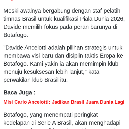
Meski awalnya bergabung dengan staf pelatih
timnas Brasil untuk kualifikasi Piala Dunia 2026,
Davide memilih fokus pada peran barunya di
Botafogo.
"Davide Ancelotti adalah pilihan strategis untuk
membawa visi baru dan disiplin taktis Eropa ke
Botafogo. Kami yakin ia akan memimpin klub
menuju kesuksesan lebih lanjut," kata
perwakilan klub Brasil itu.
Baca Juga :
Misi Carlo Ancelotti: Jadikan Brasil Juara Dunia Lagi
Botafogo, yang menempati peringkat
kedelapan di Serie A Brasil, akan menghadapi