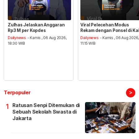
Zulhas Jelaskan Anggaran
Viral Pelecehan Modus
Rp3 M per Kopdes
Rekam dengan Ponsel di Ka
Dailynews
- Kamis , 06 Aug 2026,
Dailynews
- Kamis , 06 Aug 2026
18:30 WIB
11:15 WIB
>
Terpopuler
Ratusan Senpi Ditemukan di
1
Sebuah Sekolah Swasta di
Jakarta