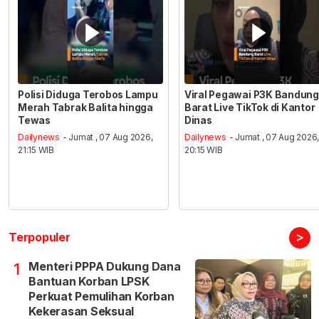
Polisi Diduga Terobos Lampu
Viral Pegawai P3K Bandung
Merah Tabrak Balita hingga
Barat Live TikTok di Kantor
Tewas
Dinas
Dailynews
- Jumat , 07 Aug 2026,
Dailynews
- Jumat , 07 Aug 2026
21:15 WIB
20:15 WIB
>
Terpopuler
Menteri PPPA Dukung Dana
1
Bantuan Korban LPSK
Perkuat Pemulihan Korban
Kekerasan Seksual