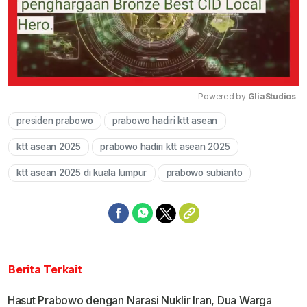
Powered by 
GliaStudios
presiden prabowo
prabowo hadiri ktt asean
Mute
ktt asean 2025
prabowo hadiri ktt asean 2025
ktt asean 2025 di kuala lumpur
prabowo subianto
Berita Terkait
Hasut Prabowo dengan Narasi Nuklir Iran, Dua Warga