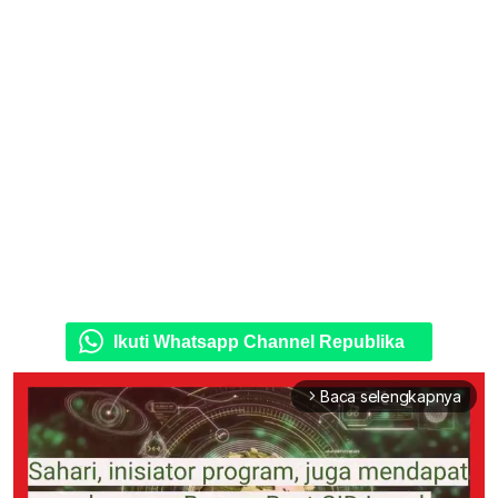
Ikuti Whatsapp Channel Republika
Baca selengkapnya
arrow_forward_ios