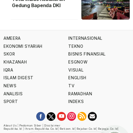
Gedung Bapenda DKI
AMEERA
INTERNASIONAL
EKONOMI SYARIAH
TEKNO
SKOR
BISNIS FINANSIAL
KHAZANAH
ESGNOW
IQRA
VISUAL
ISLAM DIGEST
ENGLISH
NEWS
TV
ANALISIS
RAMADHAN
SPORT
INDEKS
About Us
|
Pedoman Siber
|
Disclaimer
Republika.id
|
Ihram.republika.co.id
|
Retizen.id
|
Rejabar.co.id
|
Rejogja.co.id
|