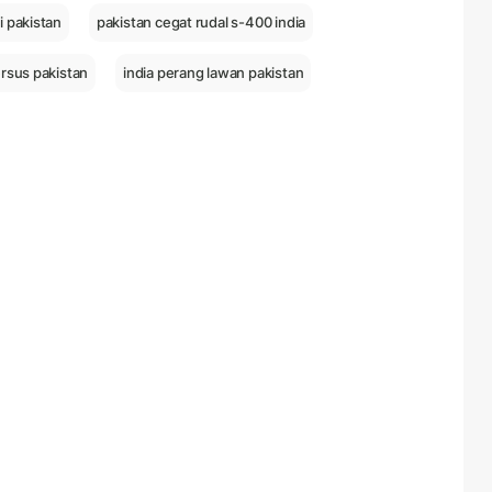
i pakistan
pakistan cegat rudal s-400 india
ersus pakistan
india perang lawan pakistan