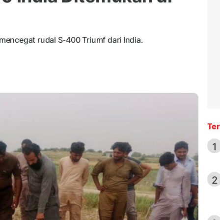
encegat rudal S-400 Triumf dari India.
Ter
1
2