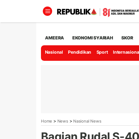
AMEERA
EKONOMI SYARIAH
SKOR
Nasional
Pendidikan
Sport
Internasiona
>
>
Home
News
Nasional News
Bagian Rudal S-40