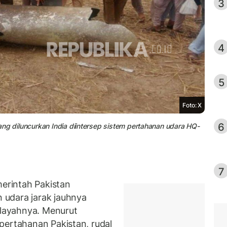
3
4
5
Foto: X
6
ng diluncurkan India diintersep sistem pertahanan udara HQ-
7
rintah Pakistan
udara jarak jauhnya
ilayahnya. Menurut
pertahanan Pakistan, rudal