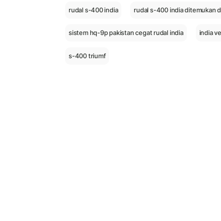
rudal s-400 india
rudal s-400 india ditemukan d
sistem hq-9p pakistan cegat rudal india
india v
s-400 triumf