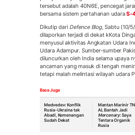
tersebut adalah 40N6E, pencegat jara
bersama sistem pertahanan udara
S-4
Dikutip dari
Defence Blog
, Sabtu (10/5
dilaporkan terjadi di dekat kKota Dinga
menyusul aktivitas Angkatan Udara Ind
Udara Adampur. Sumber-sumber Paki
diluncurkan oleh India selama upaya 
ancaman yang masuk di tengah meni
tetapi malah melintasi wilayah udara P
Baca Juga
Medvedev: Konflik
Mantan Marinir TN
Rusia-Ukraina tak
AL Bantah Jadi
Abadi, Kemenangan
Mercenary
: Saya
Sudah Dekat
Tentara Organik
Rusia