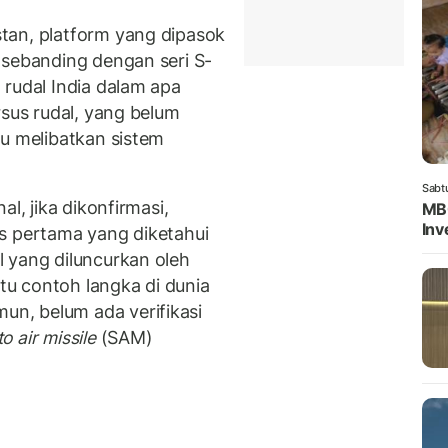
tan, platform yang dipasok
 sebanding dengan seri S-
 rudal India dalam apa
rsus rudal, yang belum
tu melibatkan sistem
Sabt
l, jika dikonfirmasi,
MBG
Inv
s pertama yang diketahui
 yang diluncurkan oleh
atu contoh langka di dunia
n, belum ada verifikasi
o air missile
(SAM)