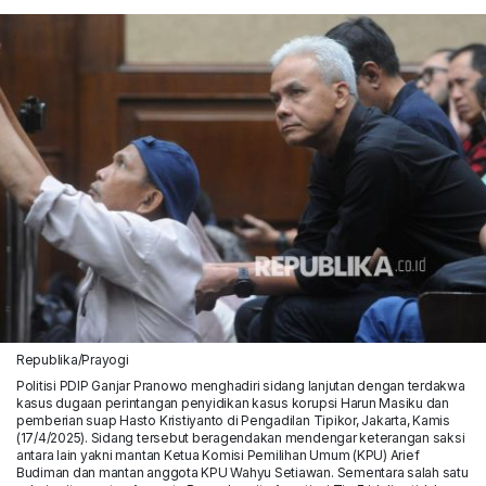
Republika/Prayogi
Politisi PDIP Ganjar Pranowo menghadiri sidang lanjutan dengan terdakwa
kasus dugaan perintangan penyidikan kasus korupsi Harun Masiku dan
pemberian suap Hasto Kristiyanto di Pengadilan Tipikor, Jakarta, Kamis
(17/4/2025). Sidang tersebut beragendakan mendengar keterangan saksi
antara lain yakni mantan Ketua Komisi Pemilihan Umum (KPU) Arief
Budiman dan mantan anggota KPU Wahyu Setiawan. Sementara salah satu