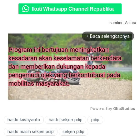
Ikuti Whatsapp Channel Republika
sumber : Antara
Baca selengkapnya
arrow_forward_ios
Powered by 
GliaStudios
hasto kristiyanto
hasto sekjen pdip
pdip
Mute
hasto masih sekjen pdip
sekjen pdip