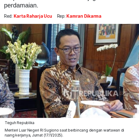
perdamaian.
Red:
Karta Raharja Ucu
Rep:
Kamran Dikarma
Teguh Republika
Menteri Luar Negeri RI Sugiono saat berbincang dengan wartawan di
ruang kerjanya, Jumat (17/1/2025).