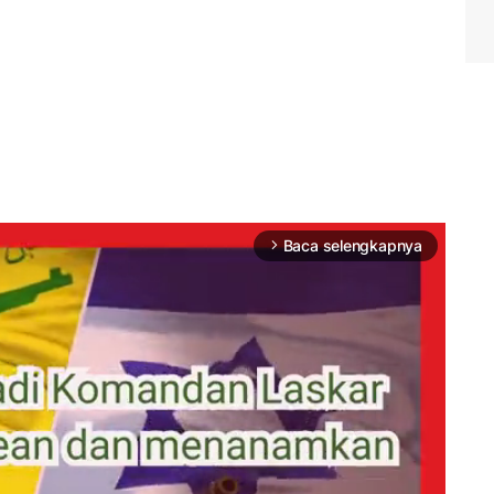
Baca selengkapnya
arrow_forward_ios