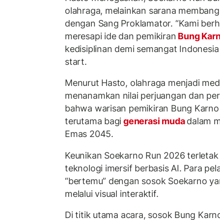
olahraga, melainkan sarana membang
dengan Sang Proklamator. “Kami berh
meresapi ide dan pemikiran
Bung Kar
kedisiplinan demi semangat Indonesia
start.
Menurut Hasto, olahraga menjadi medi
menanamkan nilai perjuangan dan pe
bahwa warisan pemikiran Bung Karno 
terutama bagi
generasi muda
dalam m
Emas 2045.
Keunikan Soekarno Run 2026 terleta
teknologi imersif berbasis AI. Para pe
“bertemu” dengan sosok
Soekarno
yan
melalui visual interaktif.
Di titik utama acara, sosok Bung Kar