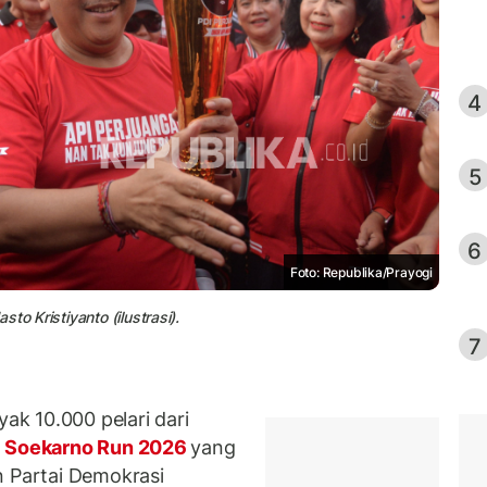
4
5
6
Foto: Republika/Prayogi
to Kristiyanto (ilustrasi).
7
k 10.000 pelari dari
m
Soekarno Run 2026
yang
un
Partai Demokrasi