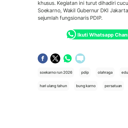
khusus. Kegiatan ini turut dihadiri cu
Soekarno, Wakil Gubernur DKI Jakarta
sejumlah fungsionaris PDIP.
Ikuti Whatsapp Chan
soekarno run 2026
pdip
olahraga
edu
hari ulang tahun
bung karno
persatuan