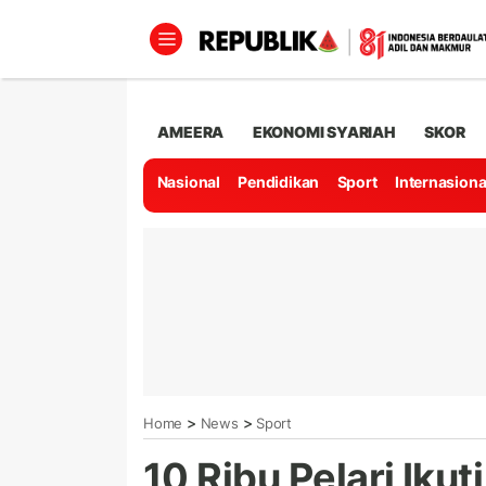
AMEERA
EKONOMI SYARIAH
SKOR
Nasional
Pendidikan
Sport
Internasiona
>
>
Home
News
Sport
10 Ribu Pelari Iku