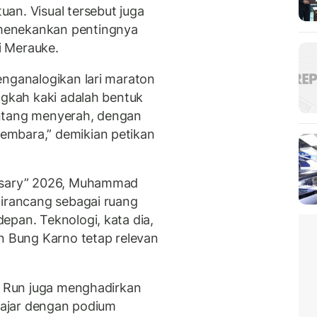
an. Visual tersebut juga
menekankan pentingnya
i Merauke.
enganalogikan lari maraton
ngkah kaki adalah bentuk
antang menyerah, dengan
embara,” demikian petikan
ersary” 2026, Muhammad
dirancang sebagai ruang
epan. Teknologi, kata dia,
an Bung Karno tetap relevan
no Run juga menghadirkan
elajar dengan podium