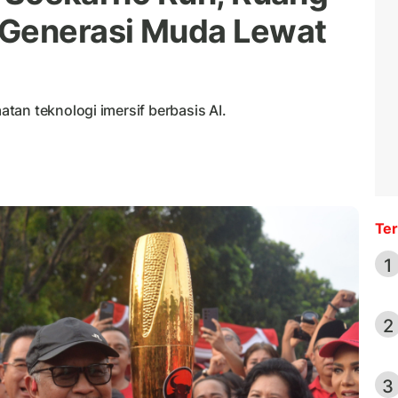
 Generasi Muda Lewat
tan teknologi imersif berbasis AI.
Ter
1
2
3