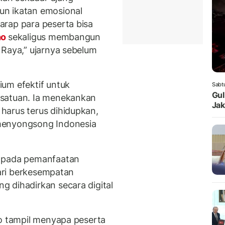
un ikatan emosional
arap para peserta bisa
no
sekaligus membangun
 Raya,” ujarnya sebelum
um efektif untuk
Sabt
Gul
rsatuan. Ia menekankan
Jak
harus terus dihidupkan,
enyongsong Indonesia
k pada pemanfaatan
lari berkesempatan
g dihadirkan secara digital
no tampil menyapa peserta