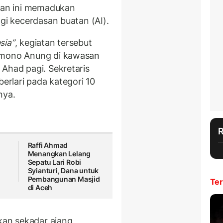
unan ini memadukan
ogi kecerdasan buatan (AI).
sia”
, kegiatan tersebut
mono Anung
di kawasan
 Ahad pagi. Sekretaris
berlari pada kategori 10
nya.
Raffi Ahmad
Menangkan Lelang
Sepatu Lari Robi
Syianturi, Dana untuk
Pembangunan Masjid
Ter
di Aceh
an sekadar ajang