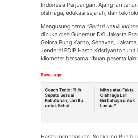
Indonesia Perjuangan
. Ajang lari tah
olahraga, edukasi sejarah, dan teknol
Mengusung tema
“Berlari untuk Indone
dibuka oleh Gubernur DKI Jakarta
Pra
Gelora Bung Karno
, Senayan, Jakarta,
Jenderal PDIP
Hasto Kristiyanto
turut 
kilometer bersama ribuan peserta lain
Baca Juga
Coach Tedjo: Pilih
Mitos atau Fakta,
Sepatu Sesuai
Olahraga Lari
Kebutuhan, Lari Itu
Berbahaya untuk
untuk Sehat
Lansia?
Hasto menegaskan, Soekarno Run buk