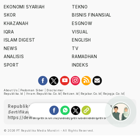
EKONOMI SYARIAH
TEKNO
SKOR
BISNIS FINANSIAL
KHAZANAH
ESGNOW
IQRA
VISUAL
ISLAM DIGEST
ENGLISH
NEWS
TV
ANALISIS
RAMADHAN
SPORT
INDEKS
About Us
|
Pedoman Siber
|
Disclaimer
Republika.id
|
Ihram.republika.co.id
|
Retizen.id
|
Rejabar.co.id
|
Rejogja.co.id
|
Republika telah diverifikasi oleh Dewan Pers
Sertifikat Nomor 1058/DP-Verifikasi/K/XII/2022
https://dewanpers.or.id/data/perusahaanpers
Ask me!
© 2026 PT Republika Media Mandiri - All Rights Reserved.