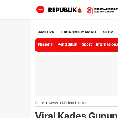
AMEERA
EKONOMI SYARIAH
SKOR
Nasional
Pendidikan
Sport
Internasiona
>
>
Home
News
Nasional News
Viral Kades Gunu