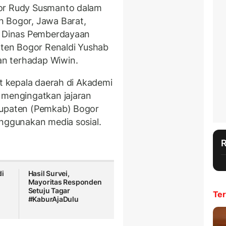
gor Rudy Susmanto dalam
n Bogor, Jawa Barat,
la Dinas Pemberdayaan
ten Bogor Renaldi Yushab
n terhadap Wiwin.
et kepala daerah di Akademi
 mengingatkan jajaran
bupaten (Pemkab) Bogor
enggunakan media sosial.
di
Hasil Survei,
Mayoritas Responden
Setuju Tagar
Ter
#KaburAjaDulu