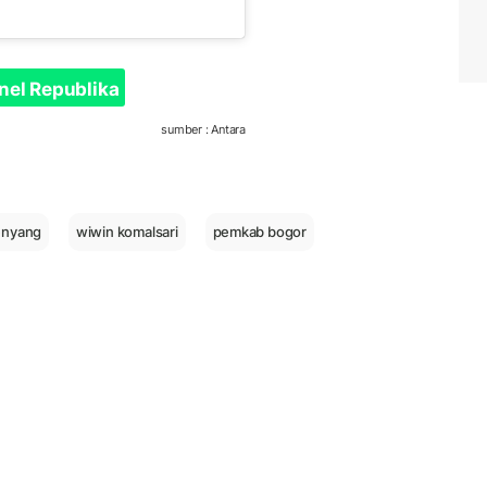
nel Republika
sumber : Antara
enyang
wiwin komalsari
pemkab bogor