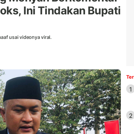
oks, Ini Tindakan Bupati
f usai videonya viral.
Ter
1
2