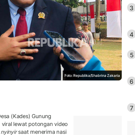
3
4
5
Foto: Republika/Shabrina Zakaria
6
7
Desa (Kades) Gunung
viral lewat potongan video
n
nyinyir
saat menerima nasi