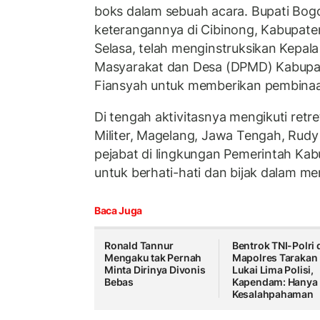
boks dalam sebuah acara. Bupati Bo
keterangannya di Cibinong, Kabupate
Selasa, telah menginstruksikan Kepa
Masyarakat dan Desa (DPMD) Kabupa
Fiansyah untuk memberikan pembinaa
Di tengah aktivitasnya mengikuti retr
Militer, Magelang, Jawa Tengah, Rudy
pejabat di lingkungan Pemerintah Ka
untuk berhati-hati dan bijak dalam m
Baca Juga
Ronald Tannur
Bentrok TNI-Polri 
Mengaku tak Pernah
Mapolres Tarakan
Minta Dirinya Divonis
Lukai Lima Polisi,
Bebas
Kapendam: Hanya
Kesalahpahaman