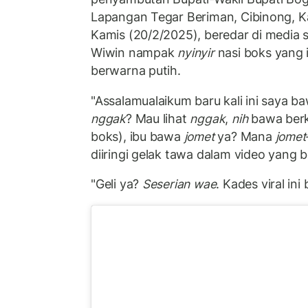
Lapangan Tegar Beriman, Cibinong, 
Kamis (20/2/2025), beredar di media s
Wiwin nampak
nyinyir
nasi boks yang i
berwarna putih.
"Assalamualaikum baru kali ini saya b
nggak
? Mau lihat
nggak
,
nih
bawa ber
boks), ibu bawa
jomet
ya? Mana
jomet
diiringi gelak tawa dalam video yang b
"Geli ya?
Seserian wae
. Kades viral in