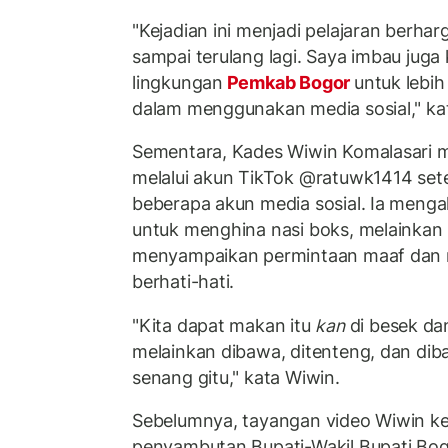
"Kejadian ini menjadi pelajaran berhar
sampai terulang lagi. Saya imbau juga 
lingkungan
Pemkab Bogor
untuk lebih
dalam menggunakan media sosial," ka
Sementara, Kades Wiwin Komalasari m
melalui akun TikTok @ratuwk1414 setela
beberapa akun media sosial. Ia mengak
untuk menghina nasi boks, melainkan 
menyampaikan permintaan maaf dan 
berhati-hati.
"Kita dapat makan itu
kan
di besek dan
melainkan dibawa, ditenteng, dan di
senang gitu," kata Wiwin.
Sebelumnya, tayangan video Wiwin ket
penyambutan Bupati-Wakil Bupati Bog