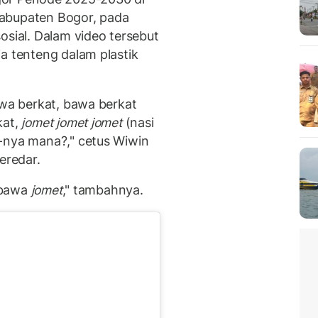
Kabupaten Bogor, pada
osial. Dalam video tersebut
a tenteng dalam plastik
awa berkat, bawa berkat
kat,
jomet jomet jomet
(nasi
-nya mana?," cetus Wiwin
eredar.
i bawa
jomet
," tambahnya.