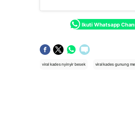
Ikuti Whatsapp Chan
viral kades nyinyir besek
viral kades gunung m