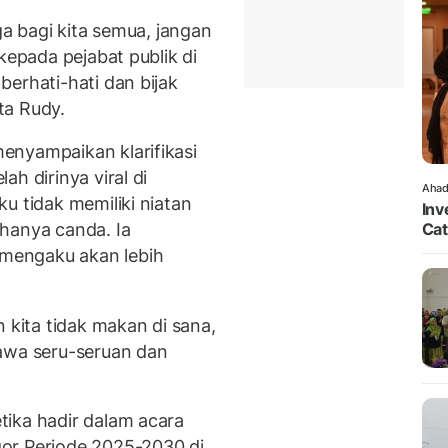
ga bagi kita semua, jangan
kepada pejabat publik di
 berhati-hati dan bijak
ta Rudy.
enyampaikan klarifikasi
h dirinya viral di
Ahad
u tidak memiliki niatan
Inv
hanya canda. Ia
Cat
mengaku akan lebih
 kita tidak makan di sana,
bawa seru-seruan dan
ika hadir dalam acara
or Periode 2025-2030 di