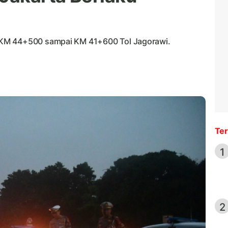
 KM 44+500 sampai KM 41+600 Tol Jagorawi.
Ter
1
2