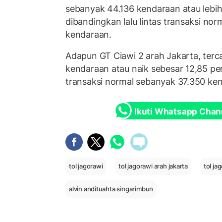
sebanyak 44.136 kendaraan atau lebi
dibandingkan lalu lintas transaksi no
kendaraan.
Adapun GT Ciawi 2 arah Jakarta, terc
kendaraan atau naik sebesar 12,85 pers
transaksi normal sebanyak 37.350 ke
Ikuti Whatsapp Chan
tol jagorawi
tol jagorawi arah jakarta
tol ja
alvin andituahta singarimbun