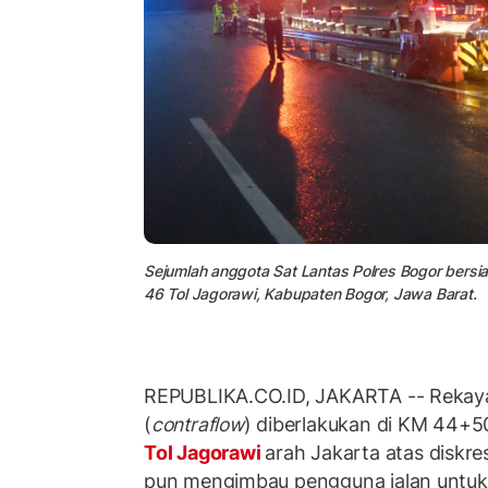
Sejumlah anggota Sat Lantas Polres Bogor bersi
46 Tol Jagorawi, Kabupaten Bogor, Jawa Barat.
REPUBLIKA.CO.ID, JAKARTA -- Rekayasa
(
contraflow
) diberlakukan di KM 44+5
Tol Jagorawi
arah Jakarta atas diskre
pun mengimbau pengguna jalan untuk 