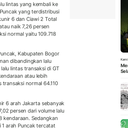
lu lintas yang kembali ke
uncak yang terdistribusi
unir 6 dan Ciawi 2 Total
atau naik 7,26 persen
ksi normal yaitu 109.718
 Puncak, Kabupaten Bogor
Kami
unan dibandingkan lalu
Men
alu lintas transaksi di GT
Sel
endaraan atau lebih
s transaksi normal 64.110
unir 6 arah Jakarta sebanyak
,02 persen dari volume lalu
258 kendaraan. Sedangkan
i 1 arah Puncak tercatat