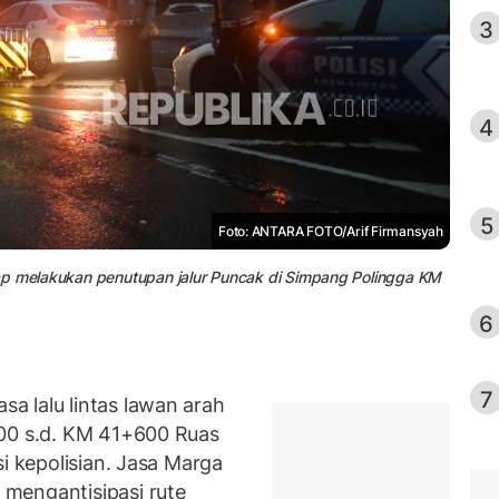
3
4
5
Foto: ANTARA FOTO/Arif Firmansyah
ap melakukan penutupan jalur Puncak di Simpang Polingga KM
6
7
 lalu lintas lawan arah
00 s.d. KM 41+600 Ruas
si kepolisian. Jasa Marga
mengantisipasi rute