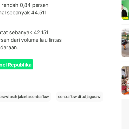
h rendah 0,84 persen
rmal sebanyak 44.511
atat sebanyak 42.151
en dari volume lalu lintas
ndaraan.
nel Republika
gorawi arah jakarta contraflow
contraflow di tol jagorawi