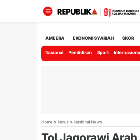
AMEERA
EKONOMI SYARIAH
SKOR
Nasional
Pendidikan
Sport
Internasiona
>
>
Home
News
Nasional News
Tol Jagorawi Arah