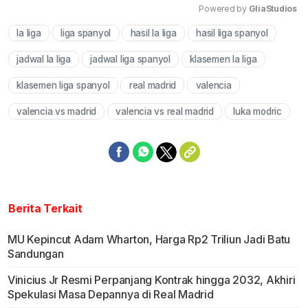
Powered by 
GliaStudios
la liga
liga spanyol
hasil la liga
hasil liga spanyol
Mute
jadwal la liga
jadwal liga spanyol
klasemen la liga
klasemen liga spanyol
real madrid
valencia
valencia vs madrid
valencia vs real madrid
luka modric
Berita Terkait
MU Kepincut Adam Wharton, Harga Rp2 Triliun Jadi Batu
Sandungan
Vinicius Jr Resmi Perpanjang Kontrak hingga 2032, Akhiri
Spekulasi Masa Depannya di Real Madrid