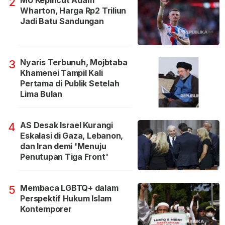
MU Kepincut Adam
2
Wharton, Harga Rp2 Triliun
Jadi Batu Sandungan
Nyaris Terbunuh, Mojbtaba
3
Khamenei Tampil Kali
Pertama di Publik Setelah
Lima Bulan
AS Desak Israel Kurangi
4
Eskalasi di Gaza, Lebanon,
dan Iran demi 'Menuju
Penutupan Tiga Front'
Membaca LGBTQ+ dalam
5
Perspektif Hukum Islam
Kontemporer