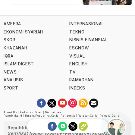
AMEERA
INTERNASIONAL
EKONOMI SYARIAH
TEKNO
SKOR
BISNIS FINANSIAL
KHAZANAH
ESGNOW
IQRA
VISUAL
ISLAM DIGEST
ENGLISH
NEWS
TV
ANALISIS
RAMADHAN
SPORT
INDEKS
About Us
|
Pedoman Siber
|
Disclaimer
Republika.id
|
Ihram.republika.co.id
|
Retizen.id
|
Rejabar.co.id
|
Rejogja.co.id
|
Republika telah diverifikasi oleh Dewan Pers
Sertifikat Nomor 1058/DP-Verifikasi/K/XII/2022