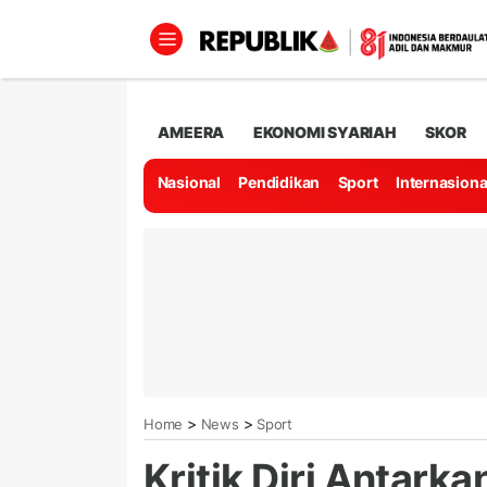
AMEERA
EKONOMI SYARIAH
SKOR
Nasional
Pendidikan
Sport
Internasiona
>
>
Home
News
Sport
Kritik Diri Antark