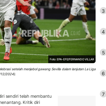
3
4
5
Foto: EPA-EFE/FERNANDO VILLAR
ebrasi setelah menjebol gawang Sevilla dalam lanjutan La Liga
6
/12/2024).
7
iri sendiri telah membantu
nantang. Kritik diri