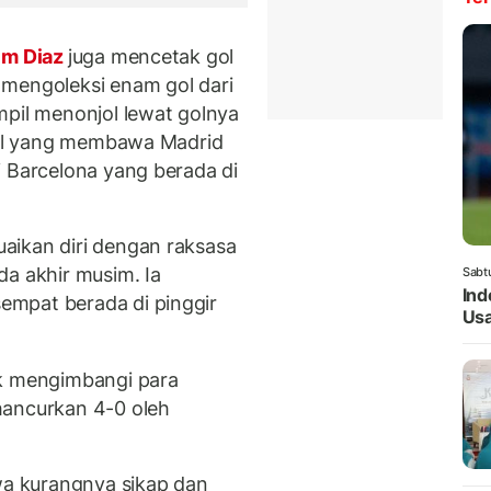
im Diaz
juga mencetak gol
 mengoleksi enam gol dari
mpil menonjol lewat golnya
sil yang membawa Madrid
i Barcelona yang berada di
aikan diri dengan raksasa
da akhir musim. Ia
Sabt
Ind
mpat berada di pinggir
Usa
uk mengimbangi para
hancurkan 4-0 oleh
hwa kurangnya sikap dan