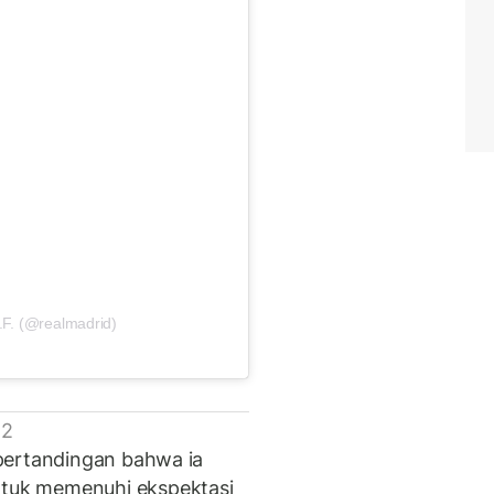
.F. (@realmadrid)
 2
pertandingan bahwa ia
tuk memenuhi ekspektasi