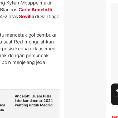
ang Kylian Mbappe makin
 Blancos
Carlo Ancelotti
4-2 atas
Sevilla
di Santiago
 itu mencetak gol pembuka
ya saat Real mengalahkan
e posisi kedua di klasemen
jarak dengan pemuncak
u poin menjelang jeda
Ancelotti: Juara Piala
Interkontinental 2024
uca
Penting untuk Madrid
las
Ter