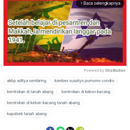
Baca selengkapnya
arrow_forward_ios
Powered by 
GliaStudios
akbp aditya sembiring
kombes susatyo purnomo condro
Mute
bentrokan di tanah abang
bentrokan di kebon kacang
bentrokan di kebon kacang tanah abang
kapolsek tanah abang