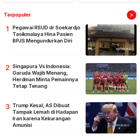
>
Terpopuler
Pegawai RSUD dr Soekardjo
1
Tasikmalaya Hina Pasien
BPJS Mengundurkan Diri
Singapura Vs Indonesia:
2
Garuda Wajib Menang,
Herdman Minta Pemainnya
Tetap Tenang
Trump Kesal, AS Dibuat
3
Tampak Lemah di Hadapan
Iran karena Kekurangan
Amunisi