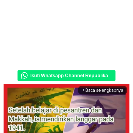
Ikuti Whatsapp Channel Republika
Baca selengkapnya
arrow_forward_ios