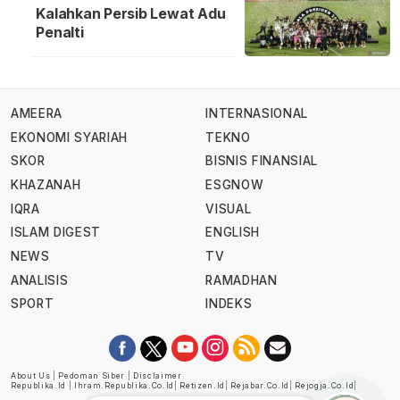
Kalahkan Persib Lewat Adu
Penalti
AMEERA
INTERNASIONAL
EKONOMI SYARIAH
TEKNO
SKOR
BISNIS FINANSIAL
KHAZANAH
ESGNOW
IQRA
VISUAL
ISLAM DIGEST
ENGLISH
NEWS
TV
ANALISIS
RAMADHAN
SPORT
INDEKS
About Us
|
Pedoman Siber
|
Disclaimer
Republika.id
|
Ihram.republika.co.id
|
Retizen.id
|
Rejabar.co.id
|
Rejogja.co.id
|