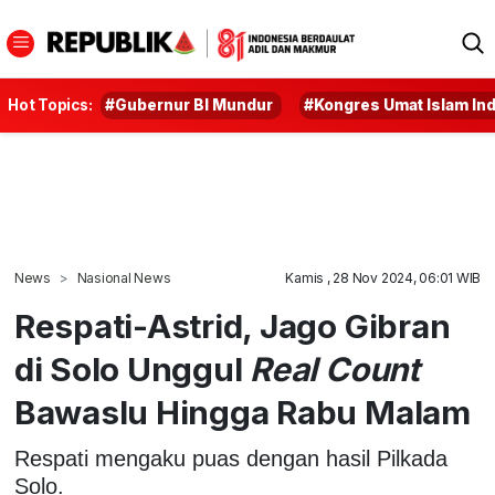
Hot Topics:
#Gubernur BI Mundur
#Kongres Umat Islam In
News
Nasional News
Kamis , 28 Nov 2024, 06:01 WIB
Respati-Astrid, Jago Gibran
di Solo Unggul
Real Count
Bawaslu Hingga Rabu Malam
Respati mengaku puas dengan hasil Pilkada
Solo.