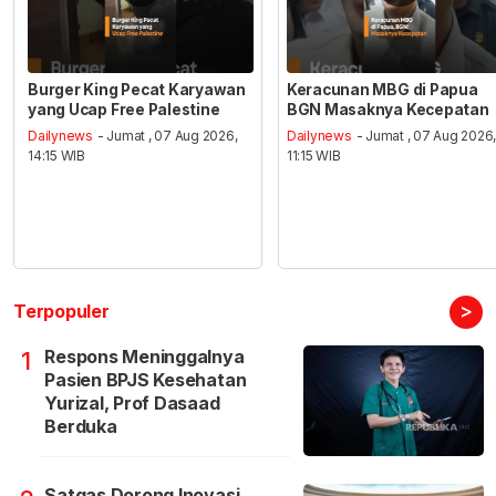
Burger King Pecat Karyawan
Keracunan MBG di Papua
yang Ucap Free Palestine
BGN Masaknya Kecepatan
Dailynews
- Jumat , 07 Aug 2026,
Dailynews
- Jumat , 07 Aug 2026
14:15 WIB
11:15 WIB
>
Terpopuler
Respons Meninggalnya
1
Pasien BPJS Kesehatan
Yurizal, Prof Dasaad
Berduka
Satgas Dorong Inovasi