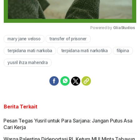
Powered by 
GliaStudios
mary jane veloso
transfer of prisoner
Mute
terpidana mati narkoba
terpidana mati narkotika
filipina
yusril ihza mahendra
Berita Terkait
Pesan Tegas Yusril untuk Para Sarjana: Jangan Putus Asa
Cari Kerja
Warga Palestina Dideportasi RI, Ketum MUI Minta Tabayun