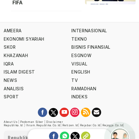
FIFA
AMEERA
INTERNASIONAL
EKONOMI SYARIAH
TEKNO
SKOR
BISNIS FINANSIAL
KHAZANAH
ESGNOW
IQRA
VISUAL
ISLAM DIGEST
ENGLISH
NEWS
TV
ANALISIS
RAMADHAN
SPORT
INDEKS
About Us
|
Pedoman Siber
|
Disclaimer
Republika.id
|
Ihram.republika.co.id
|
Retizen.id
|
Rejabar.co.id
|
Rejogja.co.id
|
Republika telah diverifikasi oleh Dewan Pers