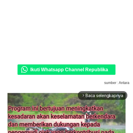
Ikuti Whatsapp Channel Republika
sumber : Antara
Baca selengkapnya
arrow_forward_ios