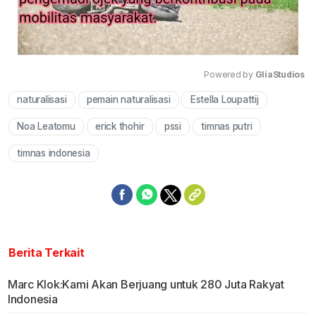
Powered by 
GliaStudios
naturalisasi
pemain naturalisasi
Estella Loupattij
Mute
Noa Leatomu
erick thohir
pssi
timnas putri
timnas indonesia
Berita Terkait
Marc Klok:Kami Akan Berjuang untuk 280 Juta Rakyat
Indonesia