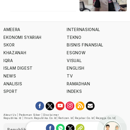
AMEERA
INTERNASIONAL
EKONOMI SYARIAH
TEKNO
SKOR
BISNIS FINANSIAL
KHAZANAH
ESGNOW
IQRA
VISUAL
ISLAM DIGEST
ENGLISH
NEWS
TV
ANALISIS
RAMADHAN
SPORT
INDEKS
About Us
|
Pedoman Siber
|
Disclaimer
Republika.id
|
Ihram.republika.co.id
|
Retizen.id
|
Rejabar.co.id
|
Rejogja.co.id
|
Republika telah diverifikasi oleh Dewan Pers