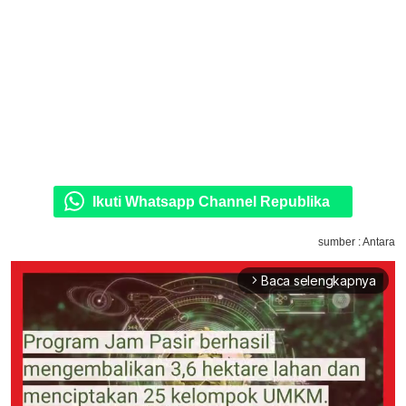
Ikuti Whatsapp Channel Republika
sumber : Antara
Baca selengkapnya
arrow_forward_ios