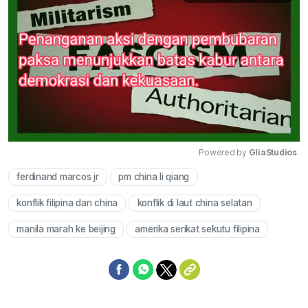
Powered by 
GliaStudios
ferdinand marcos jr
pm china li qiang
Mute
konflik filipina dan china
konflik di laut china selatan
manila marah ke beijing
amerika serikat sekutu filipina