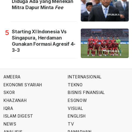
Diduga Ada yang Menekan
Mitra Dapur Minta
Fee
Starting XI Indonesia Vs
5
Singapura, Herdaman
Gunakan Formasi Agresif 4-
3-3
AMEERA
INTERNASIONAL
EKONOMI SYARIAH
TEKNO
SKOR
BISNIS FINANSIAL
KHAZANAH
ESGNOW
IQRA
VISUAL
ISLAM DIGEST
ENGLISH
NEWS
TV
ANALISIS
RAMADHAN