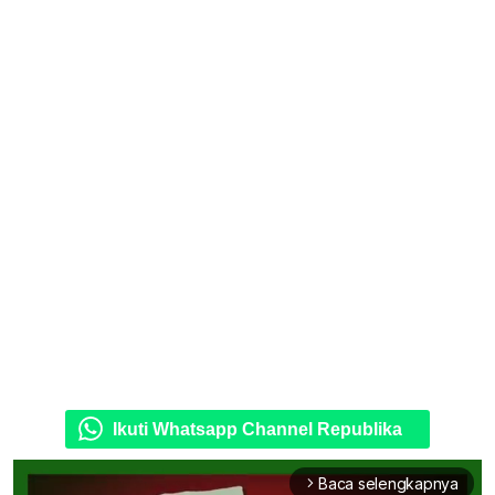
Ikuti Whatsapp Channel Republika
Baca selengkapnya
arrow_forward_ios