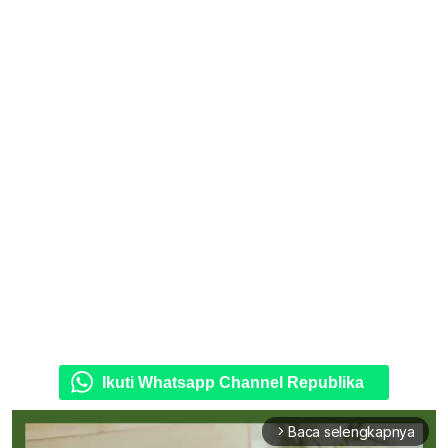
Ikuti Whatsapp Channel Republika
Baca selengkapnya
arrow_forward_ios