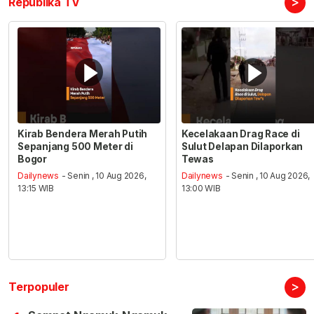
>
Republika TV
Kirab Bendera Merah Putih
Kecelakaan Drag Race di
Sepanjang 500 Meter di
Sulut Delapan Dilaporkan
Bogor
Tewas
Dailynews
- Senin , 10 Aug 2026,
Dailynews
- Senin , 10 Aug 2026,
13:15 WIB
13:00 WIB
>
Terpopuler