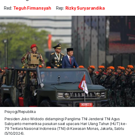
Red:
Teguh Firmansyah
Rep:
Rizky Suryarandika
Prayogi/Republika
Presiden Joko Widodo didampingi Panglima TNI Jenderal TNI Agus
Subiyanto memeriksa pasukan saat upacara Hari Ulang Tahun (HUT) ke-
79 Tentara Nasional Indonesia (TNI) di Kawasan Monas, Jakarta, Sabtu
(5/10/2024).