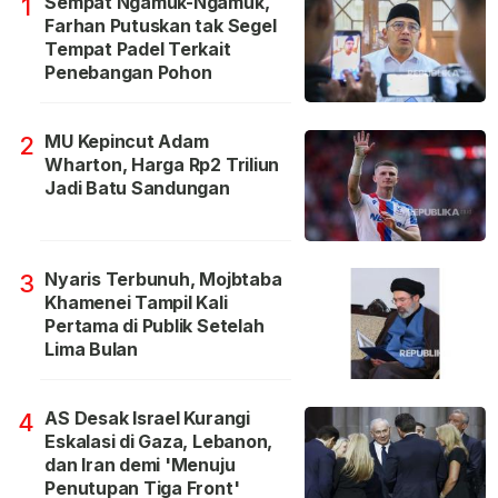
Sempat Ngamuk-Ngamuk,
1
Farhan Putuskan tak Segel
Tempat Padel Terkait
Penebangan Pohon
MU Kepincut Adam
2
Wharton, Harga Rp2 Triliun
Jadi Batu Sandungan
Nyaris Terbunuh, Mojbtaba
3
Khamenei Tampil Kali
Pertama di Publik Setelah
Lima Bulan
AS Desak Israel Kurangi
4
Eskalasi di Gaza, Lebanon,
dan Iran demi 'Menuju
Penutupan Tiga Front'