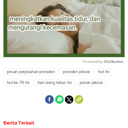
Powered by 
GliaStudios
pesan perpisahan presiden
presiden jokowi
hut tni
Mute
hut ke 79 tni
hari ulang tahun tni
pesan jokowi
Berita Terkait