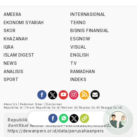
AMEERA
INTERNASIONAL
EKONOMI SYARIAH
TEKNO
SKOR
BISNIS FINANSIAL
KHAZANAH
ESGNOW
IQRA
VISUAL
ISLAM DIGEST
ENGLISH
NEWS
TV
ANALISIS
RAMADHAN
SPORT
INDEKS
About Us
|
Pedoman Siber
|
Disclaimer
Republika.id
|
Ihram.republika.co.id
|
Retizen.id
|
Rejabar.co.id
|
Rejogja.co.id
|
Republika telah diverifikasi oleh Dewan Pers
Sertifikat Nomor 1058/DP-Verifikasi/K/XII/2022
https://dewanpers.or.id/data/perusahaanpers
Ask me!