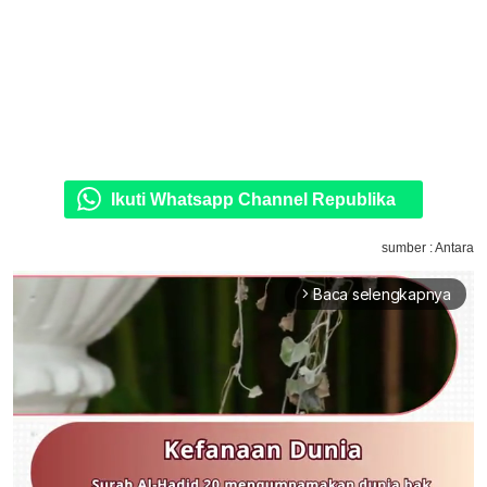
Ikuti Whatsapp Channel Republika
sumber : Antara
Baca selengkapnya
arrow_forward_ios