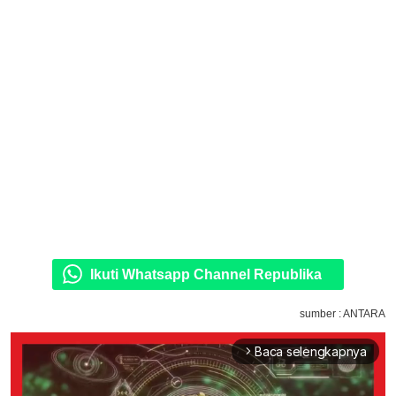
Ikuti Whatsapp Channel Republika
sumber : ANTARA
Baca selengkapnya
arrow_forward_ios