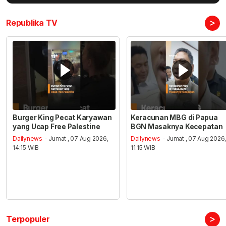
>
Republika TV
Burger King Pecat Karyawan
Keracunan MBG di Papua
yang Ucap Free Palestine
BGN Masaknya Kecepatan
Dailynews
- Jumat , 07 Aug 2026,
Dailynews
- Jumat , 07 Aug 2026
14:15 WIB
11:15 WIB
>
Terpopuler