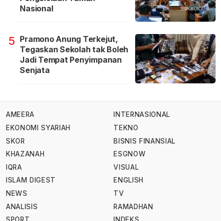
Nasional
Pramono Anung Terkejut,
5
Tegaskan Sekolah tak Boleh
Jadi Tempat Penyimpanan
Senjata
AMEERA
INTERNASIONAL
EKONOMI SYARIAH
TEKNO
SKOR
BISNIS FINANSIAL
KHAZANAH
ESGNOW
IQRA
VISUAL
ISLAM DIGEST
ENGLISH
NEWS
TV
ANALISIS
RAMADHAN
SPORT
INDEKS