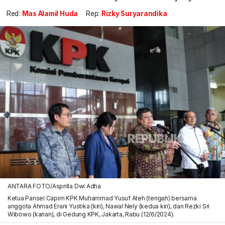
Red:
Mas Alamil Huda
Rep:
Rizky Suryarandika
ANTARA FOTO/Asprilla Dwi Adha
Ketua Pansel Capim KPK Muhammad Yusuf Ateh (tengah) bersama
anggota Ahmad Erani Yustika (kiri), Nawal Nely (kedua kiri), dan Rezki Sri
Wibowo (kanan), di Gedung KPK, Jakarta, Rabu (12/6/2024).