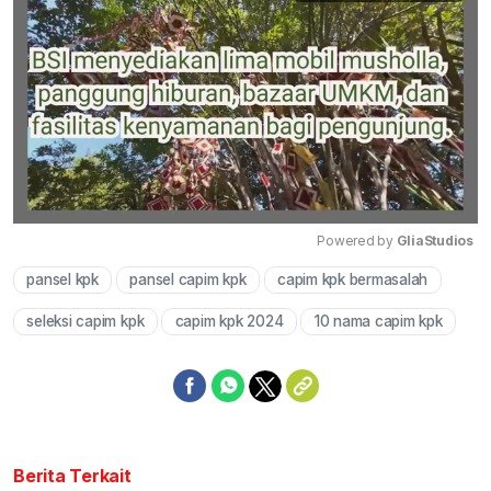
Powered by 
GliaStudios
pansel kpk
pansel capim kpk
capim kpk bermasalah
Mute
seleksi capim kpk
capim kpk 2024
10 nama capim kpk
Berita Terkait