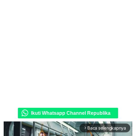
Ikuti Whatsapp Channel Republika
Baca selengkapnya
arrow_forward_ios