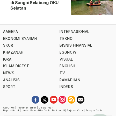
di Sungai Selabung OKU
Selatan
AMEERA
INTERNASIONAL
EKONOMI SYARIAH
TEKNO
SKOR
BISNIS FINANSIAL
KHAZANAH
ESGNOW
IQRA
VISUAL
ISLAM DIGEST
ENGLISH
NEWS
TV
ANALISIS
RAMADHAN
SPORT
INDEKS
About Us
|
Pedoman Siber
|
Disclaimer
Republika.id
|
Ihram.republika.co.id
|
Retizen.id
|
Rejabar.co.id
|
Rejogja.co.id
|