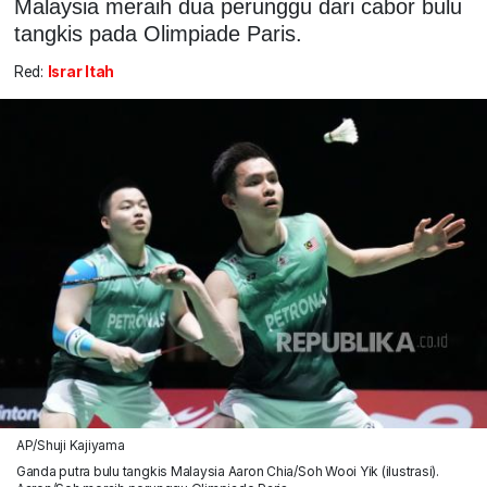
Malaysia meraih dua perunggu dari cabor bulu
tangkis pada Olimpiade Paris.
Red:
Israr Itah
AP/Shuji Kajiyama
Ganda putra bulu tangkis Malaysia Aaron Chia/Soh Wooi Yik (ilustrasi).