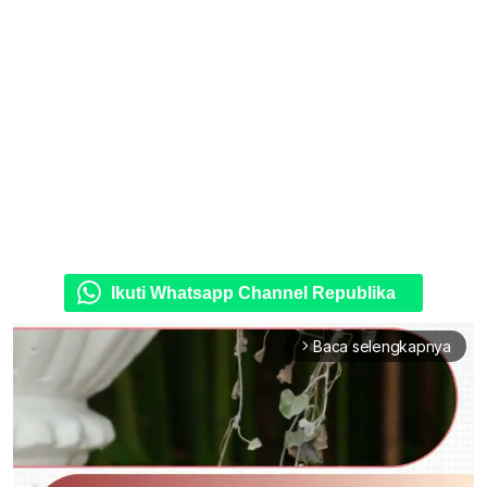
Ikuti Whatsapp Channel Republika
Baca selengkapnya
arrow_forward_ios