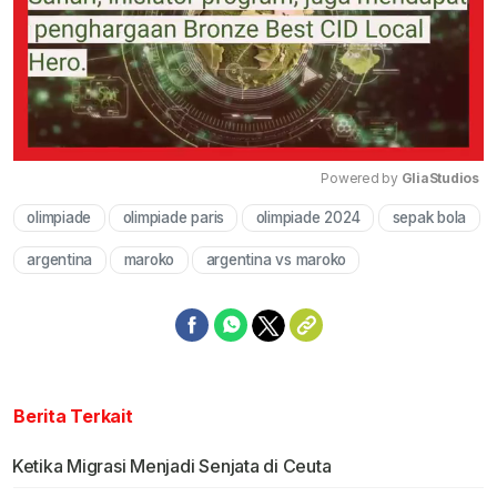
Powered by 
GliaStudios
olimpiade
olimpiade paris
olimpiade 2024
sepak bola
Mute
argentina
maroko
argentina vs maroko
Berita Terkait
Ketika Migrasi Menjadi Senjata di Ceuta