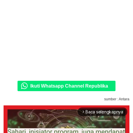
Ikuti Whatsapp Channel Republika
sumber : Antara
Baca selengkapnya
arrow_forward_ios