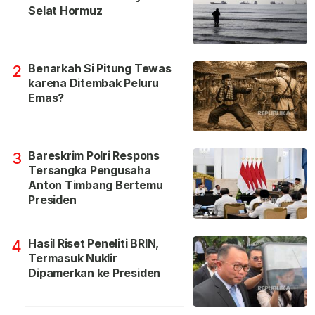
Selat Hormuz
Benarkah Si Pitung Tewas
2
karena Ditembak Peluru
Emas?
Bareskrim Polri Respons
3
Tersangka Pengusaha
Anton Timbang Bertemu
Presiden
Hasil Riset Peneliti BRIN,
4
Termasuk Nuklir
Dipamerkan ke Presiden