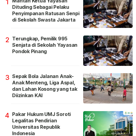
Mantan Ketua Yayasan
1
Dituding Sebagai Pelaku
Penyimpanan Ratusan Senpi
di Sekolah Swasta Jakarta
Terungkap, Pemilik 995
2
Senjata di Sekolah Yayasan
Pondok Pinang
Sepak Bola Jalanan Anak-
3
Anak Menteng, Liga Aspal,
dan Lahan Kosong yang tak
Diizinkan KAI
Pakar Hukum UMJ Soroti
4
Legalitas Pendirian
Universitas Republik
Indonesia