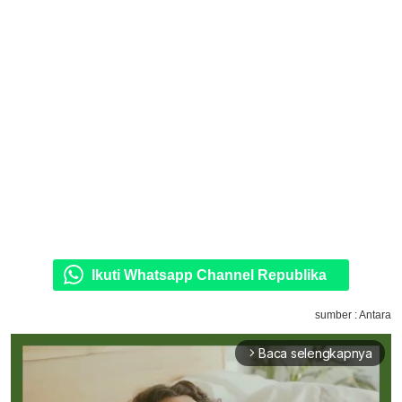
Ikuti Whatsapp Channel Republika
sumber : Antara
Baca selengkapnya
arrow_forward_ios