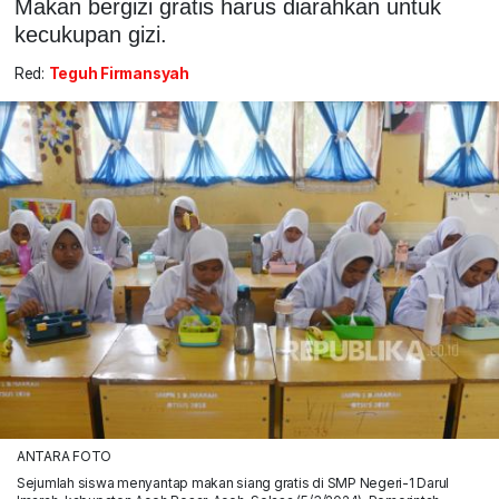
Makan bergizi gratis harus diarahkan untuk
kecukupan gizi.
Red:
Teguh Firmansyah
ANTARA FOTO
Sejumlah siswa menyantap makan siang gratis di SMP Negeri-1 Darul