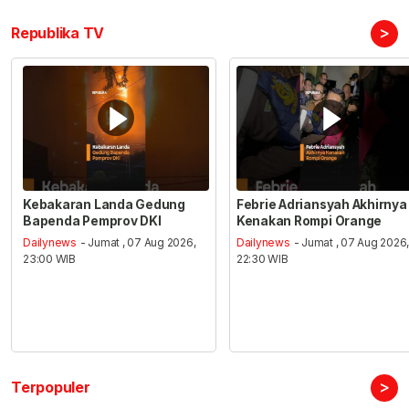
>
Republika TV
Kebakaran Landa Gedung
Febrie Adriansyah Akhirnya
Bapenda Pemprov DKI
Kenakan Rompi Orange
Dailynews
- Jumat , 07 Aug 2026,
Dailynews
- Jumat , 07 Aug 2026
23:00 WIB
22:30 WIB
>
Terpopuler