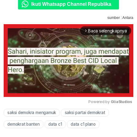
Ikuti Whatsapp Channel Republika
sumber : Antara
Baca selengkapnya
arrow_forward_ios
Powered by 
GliaStudios
saksi demokra mengamuk
saksi partai demokrat
Mute
demokrat banten
data c1
data c1 plano