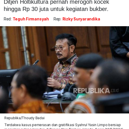
Ditjen Holtikultura pernah merogoh kocek
hingga Rp 30 juta untuk kegiatan bukber.
Red:
Teguh Firmansyah
Rep:
Rizky Suryarandika
Republika/Thoudy Badai
Terdakwa kasus pemerasan dan gratifikasi Syahrul Yasin Limpo bersiap