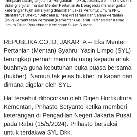
menjalani sidang lanjutan di Pengadilan Tipikor, Jakarta, Senin (13/5/2024).
Sidang lanjutan mantan Menteri Pertanian itu beragenda mendengarkan
keterangan tujuh saksi yang dihadirkan Jaksa Penuntut Umum KPK,
diantaranya Direktur Jenderal (Dirjen) Prasarana dan Sarana Pertanian
(PSP) Kementerian Pertanian (Kementan) Ali Jamil Harahap dan Kabag
Umum Dirjen Perkebunan Kementan Sukim Supandi.
REPUBLIKA.CO.ID, JAKARTA -- Eks Menteri
Pertanian (Mentan) Syahrul Yasin Limpo (SYL)
terungkap pernah meminta uang kepada anak
buahnya guna kebutuhan buka puasa bersama
(bukber). Namun tak jelas bukber ini kapan dan
dimana digelar oleh SYL.
Hal tersebut dibocorkan oleh Dirjen Hortikultura
Kementan, Prihasto Setyanto ketika memberi
keterangan di Pengadilan Negeri Jakarta Pusat
pada Rabu (15/5/2024). Prihasto bersaksi
untuk terdakwa SYL Dkk.