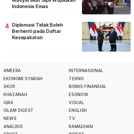
Masyarakat Sipil Wujudkan
Indonesia Emas
Diplomasi Tidak Boleh
4
Berhenti pada Daftar
Kesepakatan
AMEERA
INTERNASIONAL
EKONOMI SYARIAH
TEKNO
SKOR
BISNIS FINANSIAL
KHAZANAH
ESGNOW
IQRA
VISUAL
ISLAM DIGEST
ENGLISH
NEWS
TV
ANALISIS
RAMADHAN