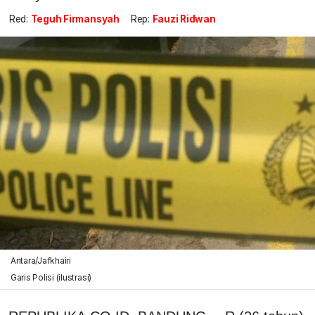
Red:
Teguh Firmansyah
Rep:
Fauzi Ridwan
Antara/Jafkhairi
Garis Polisi (ilustrasi)