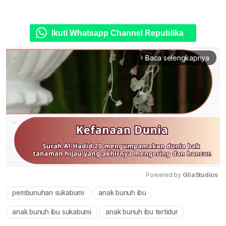
Ikuti Whatsapp Channel Republika
Baca selengkapnya
arrow_forward_ios
Powered by 
GliaStudios
pembunuhan sukabumi
anak bunuh ibu
Mute
anak bunuh ibu sukabumi
anak bunuh ibu tertidur