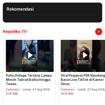
Rekomendasi
>
Republika TV
Polisi Diduga Terobos Lampu
Viral Pegawai P3K Bandung
Merah Tabrak Balita hingga
Barat Live TikTok di Kantor
Tewas
Dinas
Dailynews
- Jumat , 07 Aug 2026,
Dailynews
- Jumat , 07 Aug 2026
21:15 WIB
20:15 WIB