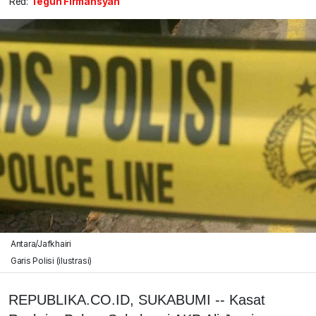
Red:
Teguh Firmansyah
Antara/Jafkhairi
Garis Polisi (ilustrasi)
REPUBLIKA.CO.ID, SUKABUMI -- Kasat