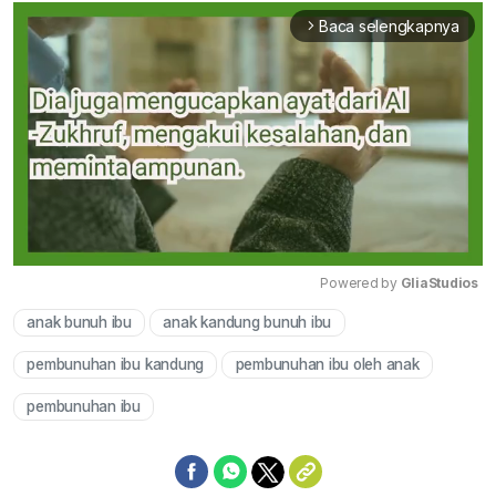
Baca selengkapnya
arrow_forward_ios
Powered by 
GliaStudios
anak bunuh ibu
anak kandung bunuh ibu
Mute
pembunuhan ibu kandung
pembunuhan ibu oleh anak
pembunuhan ibu