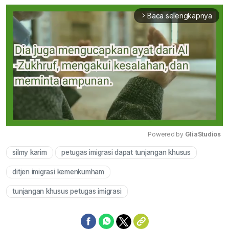
Baca selengkapnya
arrow_forward_ios
Powered by 
GliaStudios
silmy karim
petugas imigrasi dapat tunjangan khusus
Mute
ditjen imigrasi kemenkumham
tunjangan khusus petugas imigrasi