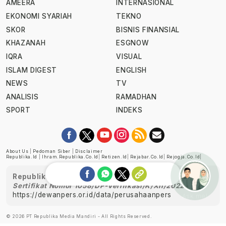
AMEERA
INTERNASIONAL
EKONOMI SYARIAH
TEKNO
SKOR
BISNIS FINANSIAL
KHAZANAH
ESGNOW
IQRA
VISUAL
ISLAM DIGEST
ENGLISH
NEWS
TV
ANALISIS
RAMADHAN
SPORT
INDEKS
About Us
|
Pedoman Siber
|
Disclaimer
Republika.id
|
Ihram.republika.co.id
|
Retizen.id
|
Rejabar.co.id
|
Rejogja.co.id
|
Republika telah diverifikasi oleh Dewan Pers
Sertifikat Nomor 1058/DP-Verifikasi/K/XII/2022
https://dewanpers.or.id/data/perusahaanpers
Ask me!
© 2026 PT Republika Media Mandiri - All Rights Reserved.