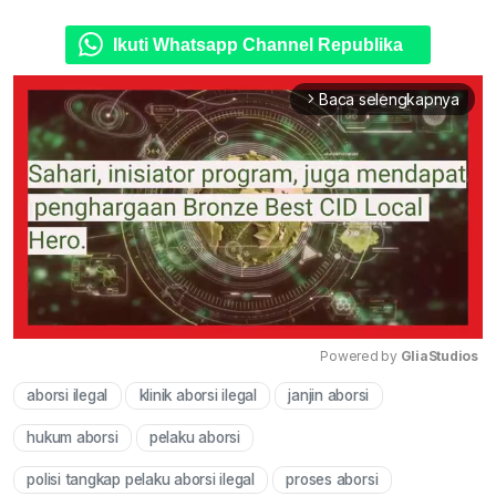
Ikuti Whatsapp Channel Republika
Baca selengkapnya
arrow_forward_ios
Powered by 
GliaStudios
aborsi ilegal
klinik aborsi ilegal
janjin aborsi
Mute
hukum aborsi
pelaku aborsi
polisi tangkap pelaku aborsi ilegal
proses aborsi