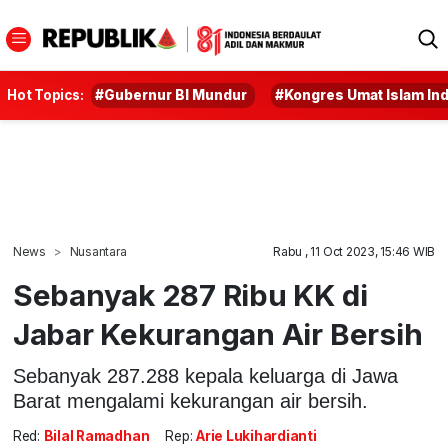
Hot Topics:
#Gubernur BI Mundur
#Kongres Umat Islam In
News
Nusantara
Rabu , 11 Oct 2023, 15:46 WIB
Sebanyak 287 Ribu KK di
Jabar Kekurangan Air Bersih
Sebanyak 287.288 kepala keluarga di Jawa
Barat mengalami kekurangan air bersih.
Red:
Bilal Ramadhan
Rep:
Arie Lukihardianti