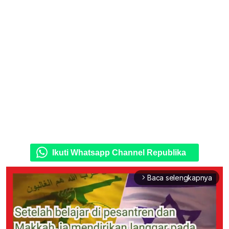
Ikuti Whatsapp Channel Republika
Baca selengkapnya
arrow_forward_ios