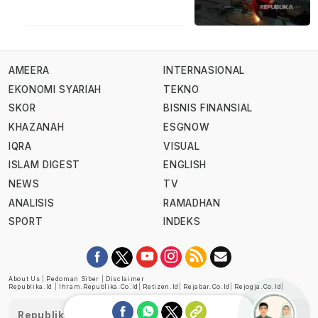
AMEERA
INTERNASIONAL
EKONOMI SYARIAH
TEKNO
SKOR
BISNIS FINANSIAL
KHAZANAH
ESGNOW
IQRA
VISUAL
ISLAM DIGEST
ENGLISH
NEWS
TV
ANALISIS
RAMADHAN
SPORT
INDEKS
About Us
|
Pedoman Siber
|
Disclaimer
Republika.id
|
Ihram.republika.co.id
|
Retizen.id
|
Rejabar.co.id
|
Rejogja.co.id
|
Republika telah diverifikasi oleh Dewan Pers