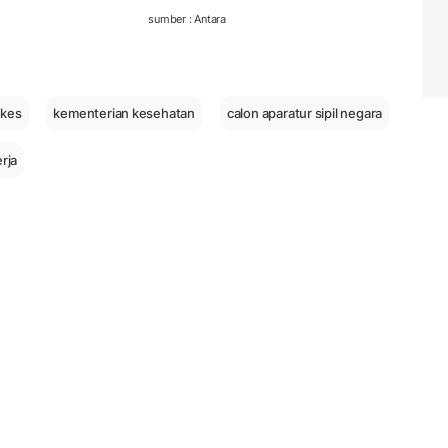
sumber : Antara
nkes
kementerian kesehatan
calon aparatur sipil negara
rja