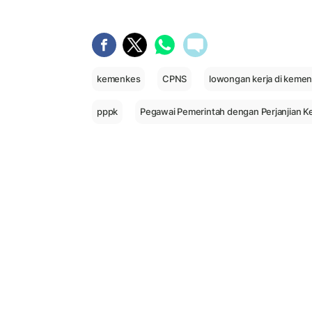
kemenkes
CPNS
lowongan kerja di keme
pppk
Pegawai Pemerintah dengan Perjanjian Ke