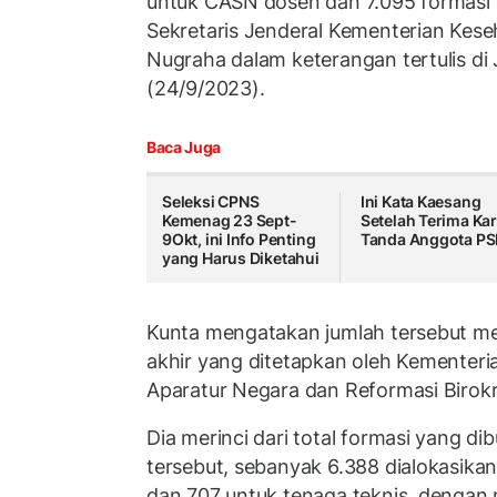
untuk CASN dosen dan 7.095 formasi 
Sekretaris Jenderal Kementerian Kes
Nugraha dalam keterangan tertulis di 
(24/9/2023).
Baca Juga
Seleksi CPNS
Ini Kata Kaesang
Kemenag 23 Sept-
Setelah Terima Kar
9Okt, ini Info Penting
Tanda Anggota PS
yang Harus Diketahui
Kunta mengatakan jumlah tersebut mer
akhir yang ditetapkan oleh Kementer
Aparatur Negara dan Reformasi Biro
Dia merinci dari total formasi yang d
tersebut, sebanyak 6.388 dialokasika
dan 707 untuk tenaga teknis, dengan m