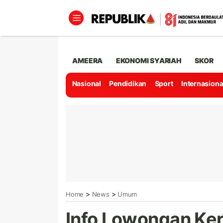
AMEERA
EKONOMI SYARIAH
SKOR
Nasional
Pendidikan
Sport
Internasiona
>
>
Home
News
Umum
Info Lowongan Ke