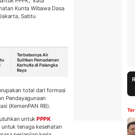
untuk PPPK," kata
ehatan Kunta Wibawa Dasa
Jakarta, Sabtu
Terbatasnya Air
tu
Sulitkan Pemadaman
I
Karhutla di Palangka
Raya
upakan total dari formasi
ian Pendayagunaan
krasi (KemenPAN RB).
Ter
ibutuhkan untuk
PPPK
n untuk tenaga kesehatan
asa perjanjian kerja