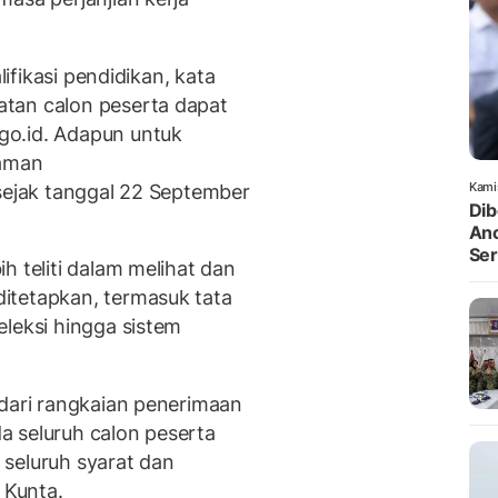
lifikasi pendidikan, kata
tan calon peserta dapat
go.id. Adapun untuk
laman
Kami
 sejak tanggal 22 September
Dib
Anc
Ser
h teliti dalam melihat dan
itetapkan, termasuk tata
eleksi hingga sistem
 dari rangkaian penerimaan
a seluruh calon peserta
seluruh syarat dan
r Kunta.