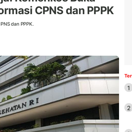
ormasi CPNS dan PPPK
CPNS dan PPPK.
Ter
1
2