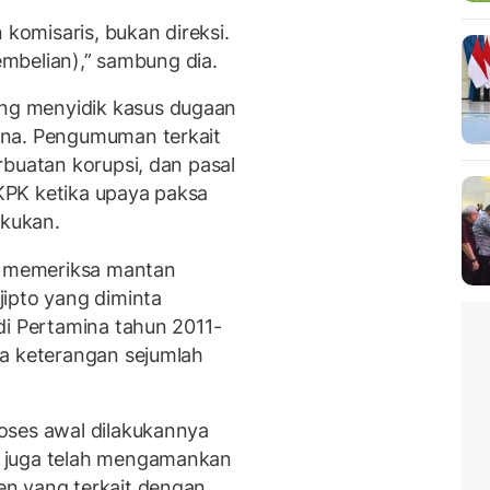
 komisaris, bukan direksi.
pembelian),” sambung dia.
g menyidik kasus dugaan
ina. Pengumuman terkait
rbuatan korupsi, dan pasal
KPK ketika upaya paksa
kukan.
ah memeriksa mantan
ipto yang diminta
di Pertamina tahun 2011-
ta keterangan sejumlah
oses awal dilakukannya
 juga telah mengamankan
n yang terkait dengan