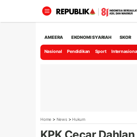
AMEERA
EKONOMI SYARIAH
SKOR
Nasional
Pendidikan
Sport
Internasiona
>
>
Home
News
Hukum
KPK Cecar Dahlan 