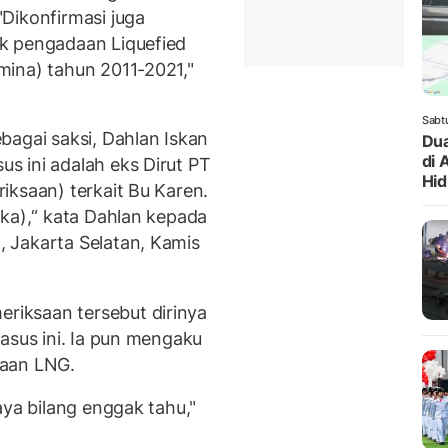
Dikonfirmasi juga
k pengadaan Liquefied
mina) tahun 2011-2021,"
Sabt
bagai saksi, Dahlan Iskan
Dua
di 
 ini adalah eks Dirut PT
Hi
iksaan) terkait Bu Karen.
gka),“ kata Dahlan kepada
 Jakarta Selatan, Kamis
iksaan tersebut dirinya
asus ini. Ia pun mengaku
daan LNG.
aya bilang enggak tahu,"