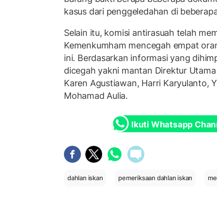
kasus dari penggeledahan di beberapa 
Selain itu, komisi antirasuah telah mem
Kemenkumham mencegah empat orang k
ini. Berdasarkan informasi yang dihim
dicegah yakni mantan Direktur Utama
Karen Agustiawan, Harri Karyulanto, 
Mohamad Aulia.
Ikuti Whatsapp Chan
dahlan iskan
pemeriksaan dahlan iskan
me