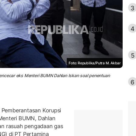
3
4
5
Foto: Republika/Putra M. Akbar
mencecar eks Menteri BUMN Dahlan Iskan soal penentuan
6
 Pemberantasan Korupsi
 Menteri BUMN, Dahlan
aan rasuah pengadaan gas
LNG) di PT Pertamina