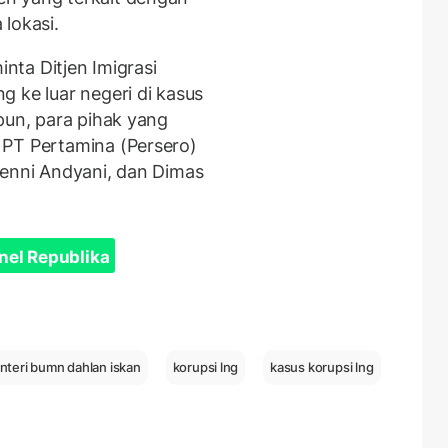
lokasi.
inta Ditjen Imigrasi
e luar negeri di kasus
pun, para pihak yang
 PT Pertamina (Persero)
Yenni Andyani, dan Dimas
nel Republika
nteri bumn dahlan iskan
korupsi lng
kasus korupsi lng