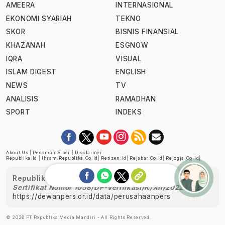
AMEERA
INTERNASIONAL
EKONOMI SYARIAH
TEKNO
SKOR
BISNIS FINANSIAL
KHAZANAH
ESGNOW
IQRA
VISUAL
ISLAM DIGEST
ENGLISH
NEWS
TV
ANALISIS
RAMADHAN
SPORT
INDEKS
About Us
|
Pedoman Siber
|
Disclaimer
Republika.id
|
Ihram.republika.co.id
|
Retizen.id
|
Rejabar.co.id
|
Rejogja.co.id
|
Republika telah diverifikasi oleh Dewan Pers
Sertifikat Nomor 1058/DP-Verifikasi/K/XII/2022
https://dewanpers.or.id/data/perusahaanpers
Ask me!
© 2026 PT Republika Media Mandiri - All Rights Reserved.