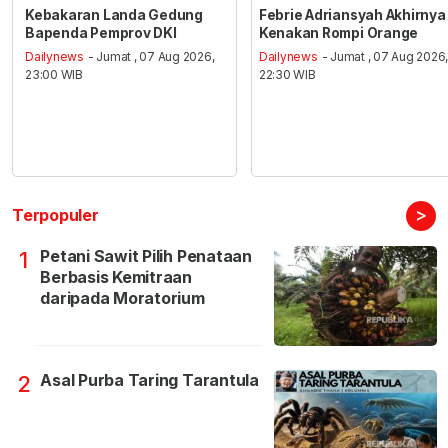
Kebakaran Landa Gedung
Febrie Adriansyah Akhirnya
Bapenda Pemprov DKI
Kenakan Rompi Orange
Dailynews
- Jumat , 07 Aug 2026,
Dailynews
- Jumat , 07 Aug 2026
23:00 WIB
22:30 WIB
>
Terpopuler
Petani Sawit Pilih Penataan
1
Berbasis Kemitraan
daripada Moratorium
Asal Purba Taring Tarantula
2