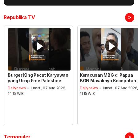
>
Republika TV
Burger King Pecat Karyawan
Keracunan MBG di Papua
yang Ucap Free Palestine
BGN Masaknya Kecepatan
Dailynews
- Jumat , 07 Aug 2026,
Dailynews
- Jumat , 07 Aug 2026
14:15 WIB
11:15 WIB
>
Terpopuler