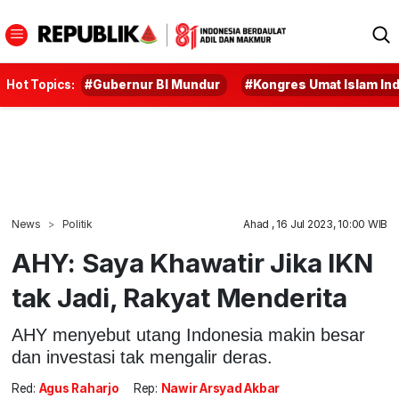
Hot Topics:
#Gubernur BI Mundur
#Kongres Umat Islam In
News
Politik
Ahad , 16 Jul 2023, 10:00 WIB
AHY: Saya Khawatir Jika IKN
tak Jadi, Rakyat Menderita
AHY menyebut utang Indonesia makin besar
dan investasi tak mengalir deras.
Red:
Agus Raharjo
Rep:
Nawir Arsyad Akbar