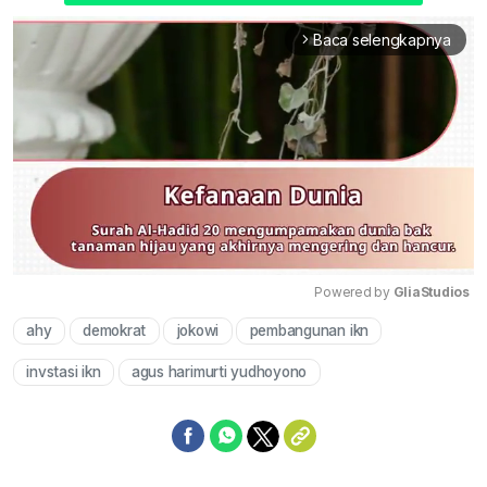
Baca selengkapnya
arrow_forward_ios
Powered by 
GliaStudios
ahy
demokrat
jokowi
pembangunan ikn
Mute
invstasi ikn
agus harimurti yudhoyono