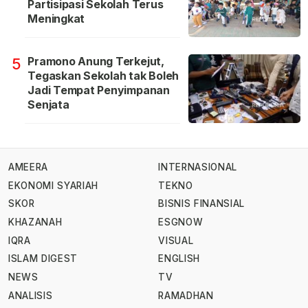
Partisipasi Sekolah Terus
Meningkat
Pramono Anung Terkejut,
5
Tegaskan Sekolah tak Boleh
Jadi Tempat Penyimpanan
Senjata
AMEERA
INTERNASIONAL
EKONOMI SYARIAH
TEKNO
SKOR
BISNIS FINANSIAL
KHAZANAH
ESGNOW
IQRA
VISUAL
ISLAM DIGEST
ENGLISH
NEWS
TV
ANALISIS
RAMADHAN