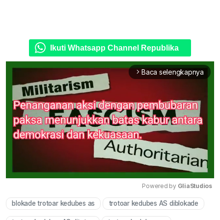
Ikuti Whatsapp Channel Republika
Baca selengkapnya
arrow_forward_ios
Powered by 
GliaStudios
blokade trotoar kedubes as
trotoar kedubes AS diblokade
Mute