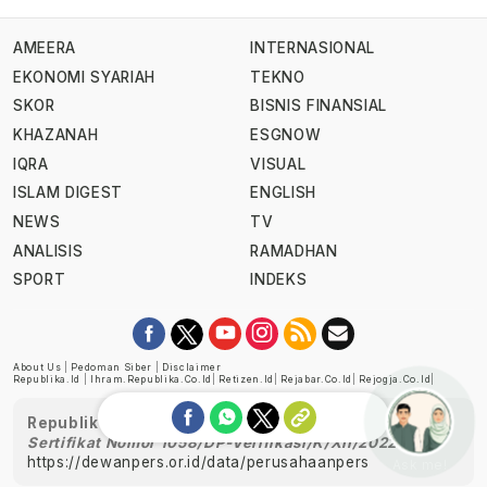
AMEERA
INTERNASIONAL
EKONOMI SYARIAH
TEKNO
SKOR
BISNIS FINANSIAL
KHAZANAH
ESGNOW
IQRA
VISUAL
ISLAM DIGEST
ENGLISH
NEWS
TV
ANALISIS
RAMADHAN
SPORT
INDEKS
About Us
|
Pedoman Siber
|
Disclaimer
Republika.id
|
Ihram.republika.co.id
|
Retizen.id
|
Rejabar.co.id
|
Rejogja.co.id
|
Republika telah diverifikasi oleh Dewan Pers
Sertifikat Nomor 1058/DP-Verifikasi/K/XII/2022
https://dewanpers.or.id/data/perusahaanpers
Ask me!