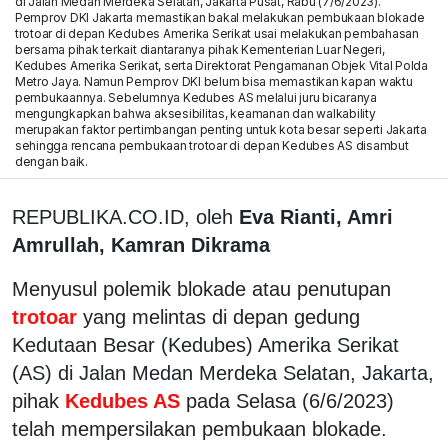
di Jalan Medan Merdeka Selatan, Jakarta Pusat, Rabu (7/6/2023).
Pemprov DKI Jakarta memastikan bakal melakukan pembukaan blokade
trotoar di depan Kedubes Amerika Serikat usai melakukan pembahasan
bersama pihak terkait diantaranya pihak Kementerian Luar Negeri,
Kedubes Amerika Serikat, serta Direktorat Pengamanan Objek Vital Polda
Metro Jaya. Namun Pemprov DKI belum bisa memastikan kapan waktu
pembukaannya. Sebelumnya Kedubes AS melalui juru bicaranya
mengungkapkan bahwa aksesibilitas, keamanan dan walkability
merupakan faktor pertimbangan penting untuk kota besar seperti Jakarta
sehingga rencana pembukaan trotoar di depan Kedubes AS disambut
dengan baik.
REPUBLIKA.CO.ID, oleh
Eva Rianti, Amri
Amrullah, Kamran Dikrama
Menyusul polemik blokade atau penutupan
trotoar
yang melintas di depan gedung
Kedutaan Besar (Kedubes) Amerika Serikat
(AS) di Jalan Medan Merdeka Selatan, Jakarta,
pihak
Kedubes AS
pada Selasa (6/6/2023)
telah mempersilakan pembukaan blokade.