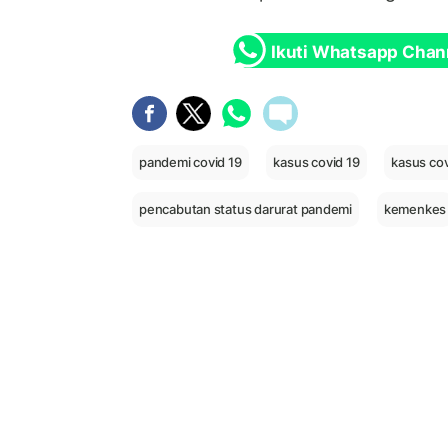
Ikuti Whatsapp Chan
pandemi covid 19
kasus covid 19
kasus cov
pencabutan status darurat pandemi
kemenkes