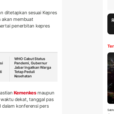
an ditetapkan sesuai Kepres
en akan membuat
ertai penerbitan kepres
Ter
WHO Cabut Status
si
Pandemi, Gubernur
Jabar Ingatkan Warga
di
Tetap Peduli
Kesehatan
astian
Kemenkes
maupun
waktu dekat, tanggal pas
l dalam konferensi pers
Sabt