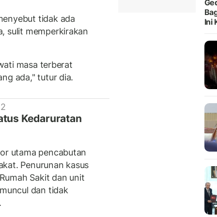
Ged
Bag
menyebut tidak ada
Ini
, sulit memperkirakan
ewati masa terberat
ng ada," tutur dia.
 2
atus Kedaruratan
ator utama pencabutan
akat. Penurunan kasus
Rumah Sakit dan unit
 muncul dan tidak
.