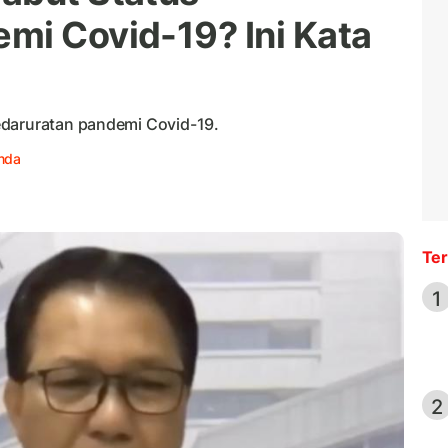
mi Covid-19? Ini Kata
edaruratan pandemi Covid-19.
nda
Ter
1
2