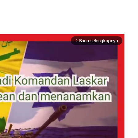
Baca selengkapnya
arrow_forward_ios