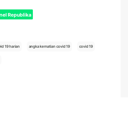
nel Republika
id 19 harian
angka kematian covid 19
covid 19