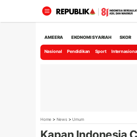
AMEERA
EKONOMI SYARIAH
SKOR
Nasional
Pendidikan
Sport
Internasiona
>
>
Home
News
Umum
Kapan Indonesia C