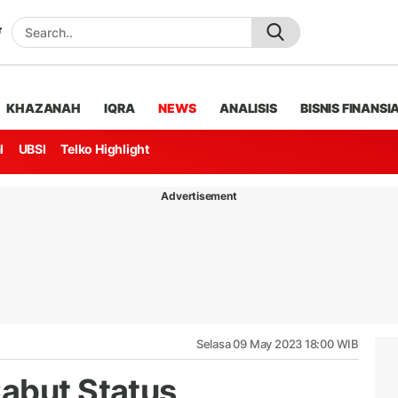
KHAZANAH
IQRA
NEWS
ANALISIS
BISNIS FINANSI
l
UBSI
Telko Highlight
Advertisement
Selasa 09 May 2023 18:00 WIB
abut Status