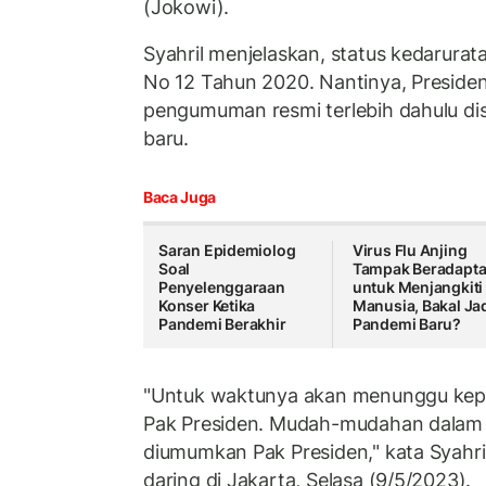
(Jokowi).
Syahril menjelaskan, status kedarurat
No 12 Tahun 2020. Nantinya, Presid
pengumuman resmi terlebih dahulu dis
baru.
Baca Juga
Saran Epidemiolog
Virus Flu Anjing
Soal
Tampak Beradapta
Penyelenggaraan
untuk Menjangkiti
Konser Ketika
Manusia, Bakal Ja
Pandemi Berakhir
Pandemi Baru?
"Untuk waktunya akan menunggu kep
Pak Presiden. Mudah-mudahan dalam 
diumumkan Pak Presiden," kata Syahri
daring di Jakarta, Selasa (9/5/2023).