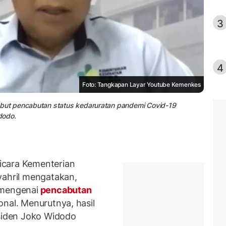
3
4
Foto: Tangkapan Layar Youtube Kemenkes
ut pencabutan status kedaruratan pandemi Covid-19
dodo.
icara Kementerian
hril mengatakan,
 mengenai
pencabutan
onal. Menurutnya, hasil
esiden Joko Widodo