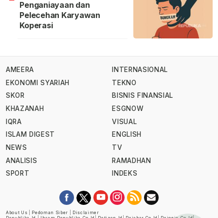
Penganiayaan dan
Pelecehan Karyawan
Koperasi
AMEERA
INTERNASIONAL
EKONOMI SYARIAH
TEKNO
SKOR
BISNIS FINANSIAL
KHAZANAH
ESGNOW
IQRA
VISUAL
ISLAM DIGEST
ENGLISH
NEWS
TV
ANALISIS
RAMADHAN
SPORT
INDEKS
About Us
|
Pedoman Siber
|
Disclaimer