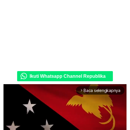
Ikuti Whatsapp Channel Republika
Baca selengkapnya
arrow_forward_ios