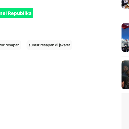
nel Republika
ur resapan
sumur resapan di jakarta