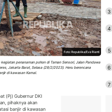
3
4
5
Foto: Republika/Eva Rianti
am kegiatan penanaman pohon di Taman Sensori, Jalan Pandawa
6
res, Jakarta Barat, Selasa (28/2/2023). Heru berencana
jir di kawasan Kamal.
7
t (Pj) Gubernur DKI
an, pihaknya akan
tasi banjir di kawasan