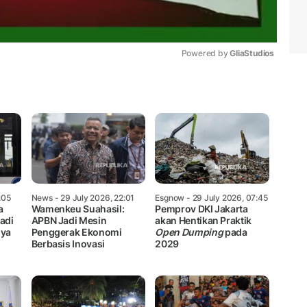
Powered by 
GliaStudios
Mute
:05
News
- 29 July 2026, 22:01
Esgnow
- 29 July 2026, 07:45
a
Wamenkeu Suahasil:
Pemprov DKI Jakarta
adi
APBN Jadi Mesin
akan Hentikan Praktik
nya
Penggerak Ekonomi
Open Dumping
pada
Berbasis Inovasi
2029