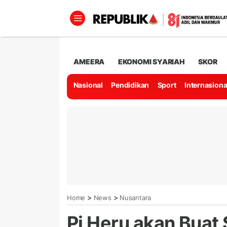
AMEERA
EKONOMI SYARIAH
SKOR
Nasional
Pendidikan
Sport
Internasiona
>
>
Home
News
Nusantara
Pj Heru akan Buat