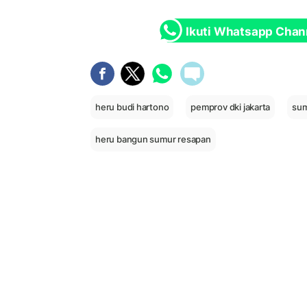
Ikuti Whatsapp Chan
heru budi hartono
pemprov dki jakarta
sum
heru bangun sumur resapan