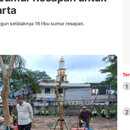
arta
un setidaknya 16 ribu sumur resapan.
Ter
1
2