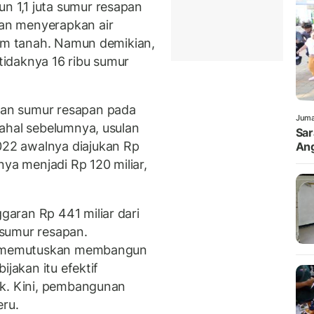
 1,1 juta sumur resapan
an menyerapkan air
lam tanah. Namun demikian,
idaknya 16 ribu sumur
an sumur resapan pada
Juma
ahal sebelumnya, usulan
Sar
22 awalnya diajukan Rp
Ang
nya menjadi Rp 120 miliar,
aran Rp 441 miliar dari
sumur resapan.
ka memutuskan membangun
ijakan itu efektif
ik. Kini, pembangunan
eru.