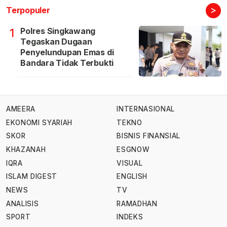
>
Terpopuler
Polres Singkawang
1
Tegaskan Dugaan
Penyelundupan Emas di
Bandara Tidak Terbukti
AMEERA
INTERNASIONAL
EKONOMI SYARIAH
TEKNO
SKOR
BISNIS FINANSIAL
KHAZANAH
ESGNOW
IQRA
VISUAL
ISLAM DIGEST
ENGLISH
NEWS
TV
ANALISIS
RAMADHAN
SPORT
INDEKS