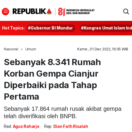
Hot Topics:
#Gubernur BI Mundur
#Kongres Umat Islam In
Nasional
Umum
Kamis , 01 Dec 2022, 19:05 WIB
Sebanyak 8.341 Rumah
Korban Gempa Cianjur
Diperbaiki pada Tahap
Pertama
Sebanyak 17.864 rumah rusak akibat gempa
telah diverifikasi oleh BNPB.
Red:
Agus Raharjo
Rep:
Dian Fath Risalah