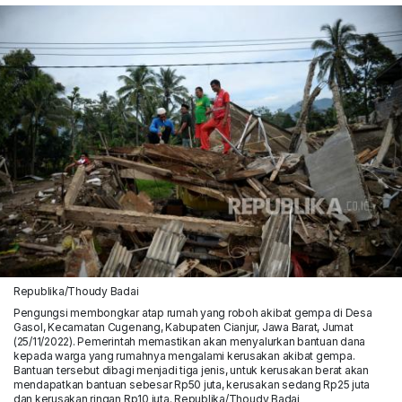
Republika/Thoudy Badai
Pengungsi membongkar atap rumah yang roboh akibat gempa di Desa
Gasol, Kecamatan Cugenang, Kabupaten Cianjur, Jawa Barat, Jumat
(25/11/2022). Pemerintah memastikan akan menyalurkan bantuan dana
kepada warga yang rumahnya mengalami kerusakan akibat gempa.
Bantuan tersebut dibagi menjadi tiga jenis, untuk kerusakan berat akan
mendapatkan bantuan sebesar Rp50 juta, kerusakan sedang Rp25 juta
dan kerusakan ringan Rp10 juta. Republika/Thoudy Badai