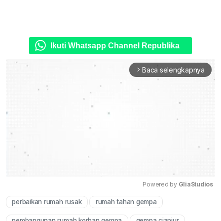
Ikuti Whatsapp Channel Republika
Baca selengkapnya
arrow_forward_ios
Powered by 
GliaStudios
perbaikan rumah rusak
rumah tahan gempa
Mute
pembangunan rumah korban gempa
gempa cianjur